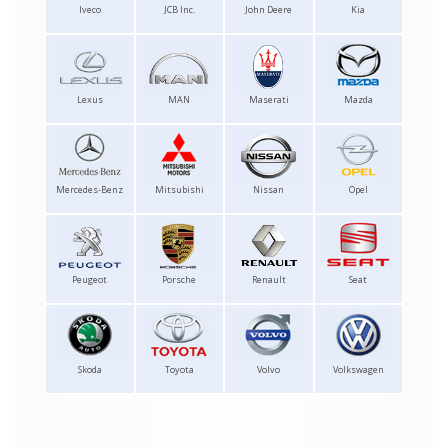
Iveco
JCB Inc.
John Deere
Kia
Lexus
MAN
Maserati
Mazda
Mercedes-Benz
Mitsubishi
Nissan
Opel
Peugeot
Porsche
Renault
Seat
Skoda
Toyota
Volvo
Volkswagen