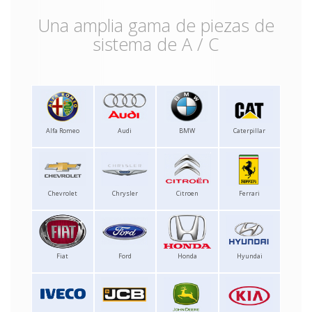
Una amplia gama de piezas de
sistema de A / C
Alfa Romeo
Audi
BMW
Caterpillar
Chevrolet
Chrysler
Citroen
Ferrari
Fiat
Ford
Honda
Hyundai