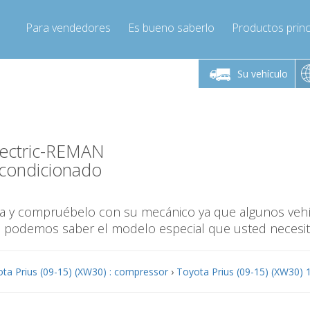
Para vendedores
Es bueno saberlo
Productos princ
 viernes de 9:00 a
De lunes a viernes de 9:00 a
De lunes a 
16:00
16:00
Su vehículo
pressor-express.es
Info@compressor-express.es
Info@comp
lectric-REMAN
condicionado
ina y compruébelo con su mecánico ya que algunos veh
o podemos saber el modelo especial que usted necesit
ta Prius (09-15) (XW30) : compressor
›
Toyota Prius (09-15) (XW30) 