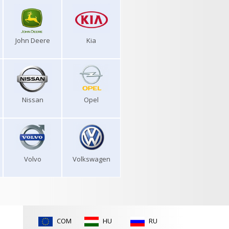
John Deere
Kia
Nissan
Opel
Volvo
Volkswagen
COM
HU
RU