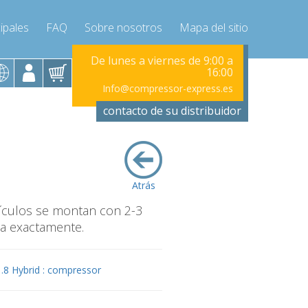
ipales
FAQ
Sobre nosotros
Mapa del sitio
viernes de 9:00 a
De lunes a viernes de 9:00 a
De lunes a vi
16:00
16:00
ressor-express.es
Info@compressor-express.es
Info@compr
contacto de su distribuidor
Atrás
ículos se montan con 2-3
a exactamente.
1.8 Hybrid : compressor