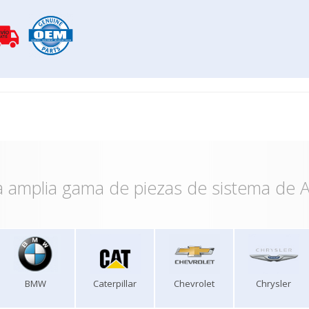
 amplia gama de piezas de sistema de A
BMW
Caterpillar
Chevrolet
Chrysler