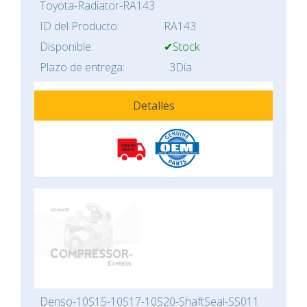
Toyota-Radiator-RA143
ID del Producto:
RA143
Disponible:
✔Stock
Plazo de entrega:
3Día
Detalles
Denso-10S15-10S17-10S20-ShaftSeal-SS011