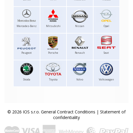
Mercedes-Benz
Mitsubishi
Nissan
Opel
Peugeot
Porsche
Renault
Seat
Skoda
Toyota
Volvo
Volkswagen
© 2026 IOS s.r.o.
General Contract Conditions
|
Statement of
confidentiality