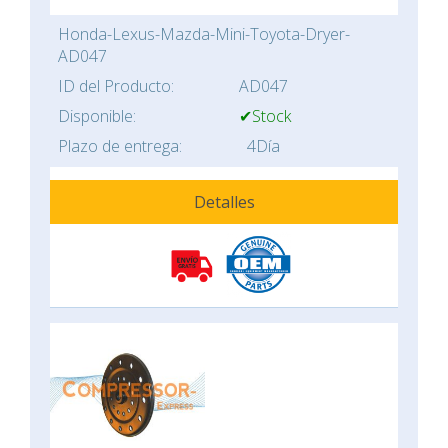
Honda-Lexus-Mazda-Mini-Toyota-Dryer-
AD047
ID del Producto:
AD047
Disponible:
✔Stock
Plazo de entrega:
4Día
Detalles