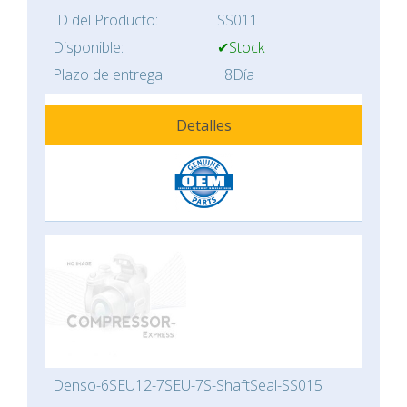
ID del Producto:
SS011
Disponible:
✔Stock
Plazo de entrega:
8Día
Detalles
Denso-6SEU12-7SEU-7S-ShaftSeal-SS015