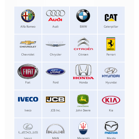
Alfa Romeo
Audi
BMW
Caterpillar
Chevrolet
Chrysler
Citroen
Ferrari
Fiat
Ford
Honda
Hyundai
Iveco
JCB Inc.
John Deere
Kia
Lexus
MAN
Maserati
Mazda