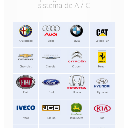
sistema de A / C
Alfa Romeo
Audi
BMW
Caterpillar
Chevrolet
Chrysler
Citroen
Ferrari
Fiat
Ford
Honda
Hyundai
Iveco
JCB Inc.
John Deere
Kia