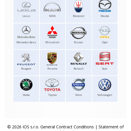
Lexus
MAN
Maserati
Mazda
Mercedes-Benz
Mitsubishi
Nissan
Opel
Peugeot
Porsche
Renault
Seat
Skoda
Toyota
Volvo
Volkswagen
© 2026 IOS s.r.o.
General Contract Conditions
|
Statement of