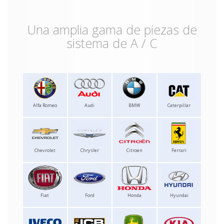
Una amplia gama de piezas de
sistema de A / C
Alfa Romeo
Audi
BMW
Caterpillar
Chevrolet
Chrysler
Citroen
Ferrari
Fiat
Ford
Honda
Hyundai