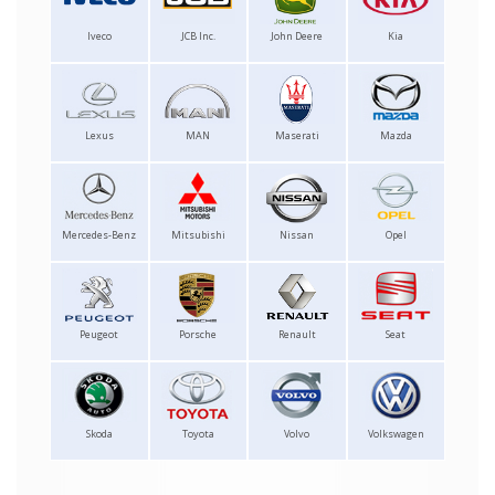
Iveco
JCB Inc.
John Deere
Kia
Lexus
MAN
Maserati
Mazda
Mercedes-Benz
Mitsubishi
Nissan
Opel
Peugeot
Porsche
Renault
Seat
Skoda
Toyota
Volvo
Volkswagen