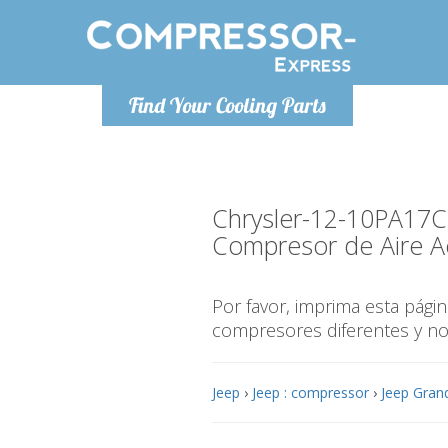
De lunes a
Find Your Cooling Parts
Info@com
Chrysler-12-10PA17C
Compresor de Aire A
Por favor, imprima esta pág
compresores diferentes y n
Jeep
›
Jeep : compressor
›
Jeep Gran