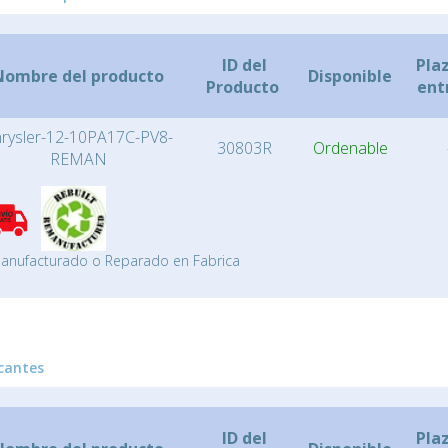
ID del
Pla
Nombre del producto
Disponible
Producto
ent
rysler-12-10PA17C-PV8-
30803R
Ordenable
REMAN
anufacturado o Reparado en Fabrica
cantes
ID del
Pla