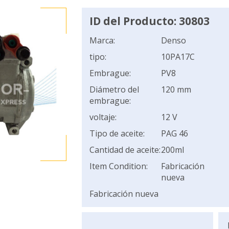
ID del Producto: 30803
Marca:
Denso
tipo:
10PA17C
Embrague:
PV8
Diámetro del
120 mm
embrague:
voltaje:
12 V
Tipo de aceite:
PAG 46
Cantidad de aceite:
200ml
Item Condition:
Fabricación
nueva
Fabricación nueva