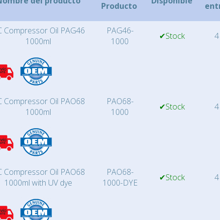
Nombre del producto
Disponible
Producto
ent
 Compressor Oil PAG46
PAG46-
✔Stock
4
1000ml
1000
 Compressor Oil PAO68
PAO68-
✔Stock
4
1000ml
1000
 Compressor Oil PAO68
PAO68-
✔Stock
4
1000ml with UV dye
1000-DYE