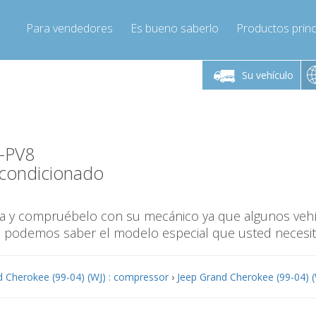
Para vendedores
Es bueno saberlo
Productos princ
 viernes de 9:00 a
De lunes a viernes de 9:00 a
De lunes a 
16:00
16:00
Su vehículo
pressor-express.es
Info@compressor-express.es
Info@comp
-PV8
condicionado
ina y compruébelo con su mecánico ya que algunos veh
o podemos saber el modelo especial que usted necesit
d Cherokee (99-04) (WJ) : compressor
›
Jeep Grand Cherokee (99-04) (