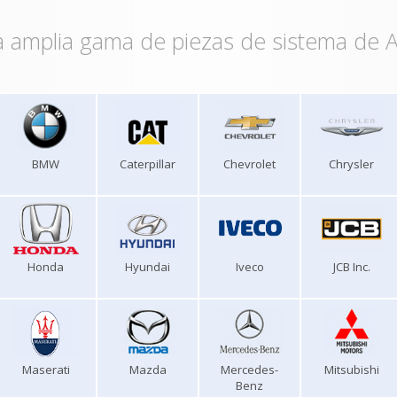
 amplia gama de piezas de sistema de A
BMW
Caterpillar
Chevrolet
Chrysler
Honda
Hyundai
Iveco
JCB Inc.
Maserati
Mazda
Mercedes-
Mitsubishi
Benz