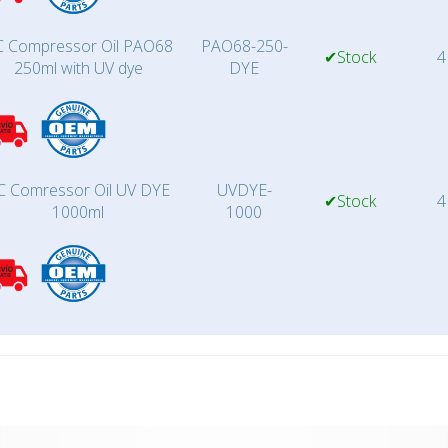
 Compressor Oil PAO68
PAO68-250-
✔Stock
4
250ml with UV dye
DYE
C Comressor Oil UV DYE
UVDYE-
✔Stock
4
1000ml
1000