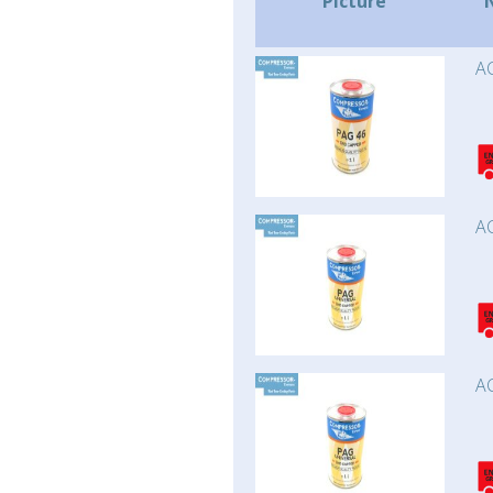
Picture
AC
AC
AC