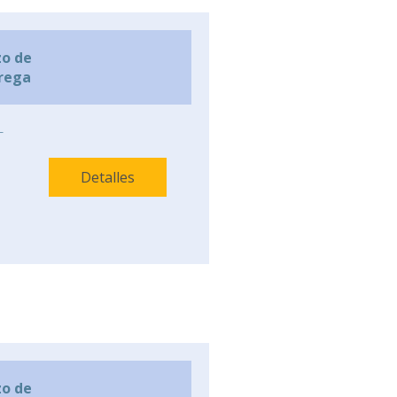
zo de
rega
-
Detalles
zo de