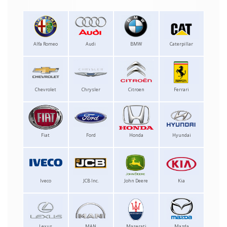
Alfa Romeo
Audi
BMW
Caterpillar
Chevrolet
Chrysler
Citroen
Ferrari
Fiat
Ford
Honda
Hyundai
Iveco
JCB Inc.
John Deere
Kia
Lexus
MAN
Maserati
Mazda