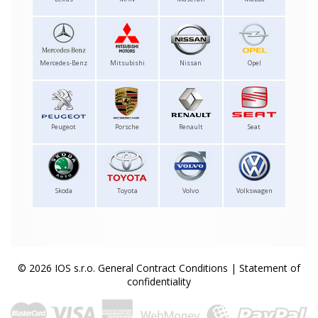
Mercedes-Benz
Mitsubishi
Nissan
Opel
Peugeot
Porsche
Renault
Seat
Skoda
Toyota
Volvo
Volkswagen
© 2026 IOS s.r.o.
General Contract Conditions
|
Statement of
confidentiality