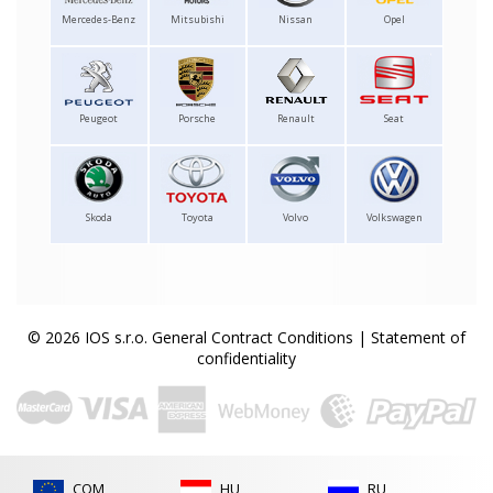
Mercedes-Benz
Mitsubishi
Nissan
Opel
Peugeot
Porsche
Renault
Seat
Skoda
Toyota
Volvo
Volkswagen
© 2026 IOS s.r.o.
General Contract Conditions
|
Statement of
confidentiality
COM
HU
RU