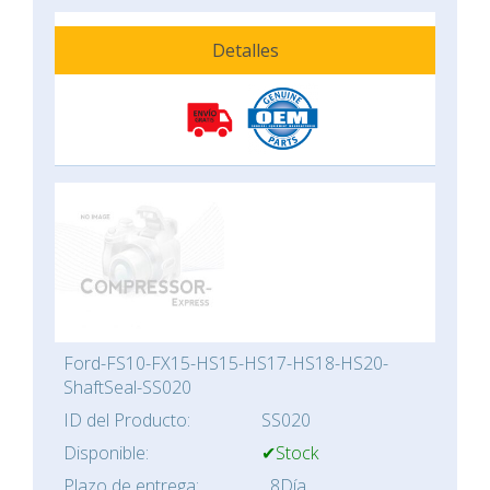
Detalles
Ford-FS10-FX15-HS15-HS17-HS18-HS20-
ShaftSeal-SS020
ID del Producto:
SS020
Disponible:
✔Stock
Plazo de entrega:
8Día