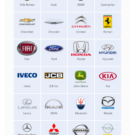
Alfa Romeo
Audi
BMW
Caterpillar
Chevrolet
Chrysler
Citroen
Ferrari
Fiat
Ford
Honda
Hyundai
Iveco
JCB Inc.
John Deere
Kia
Lexus
MAN
Maserati
Mazda