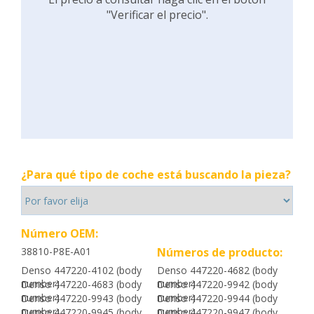
"Verificar el precio".
¿Para qué tipo de coche está buscando la pieza?
Número OEM:
38810-P8E-A01
Números de producto:
Denso 447220-4102 (body
Denso 447220-4682 (body
number)
number)
Denso 447220-4683 (body
Denso 447220-9942 (body
number)
number)
Denso 447220-9943 (body
Denso 447220-9944 (body
number)
number)
Denso 447220-9945 (body
Denso 447220-9947 (body