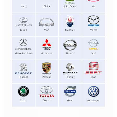
Iveco
JCB Inc.
John Deere
Kia
Lexus
MAN
Maserati
Mazda
Mercedes-Benz
Mitsubishi
Nissan
Opel
Peugeot
Porsche
Renault
Seat
Skoda
Toyota
Volvo
Volkswagen