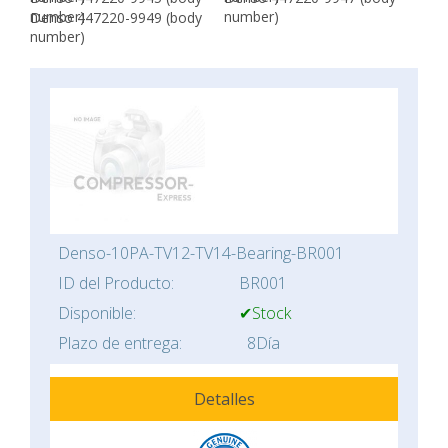
number)
number)
Denso 447220-9949 (body
number)
Denso-10PA-TV12-TV14-Bearing-BR001
ID del Producto:
BR001
Disponible:
✔Stock
Plazo de entrega:
8Día
Detalles