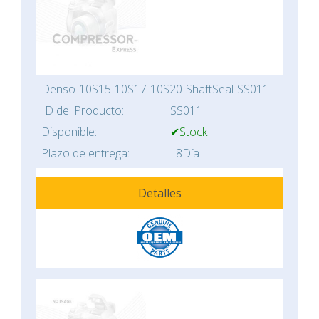
Denso-10S15-10S17-10S20-ShaftSeal-SS011
ID del Producto:
SS011
Disponible:
✔Stock
Plazo de entrega:
8Día
Detalles