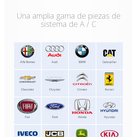
Una amplia gama de piezas de
sistema de A / C
Alfa Romeo
Audi
BMW
Caterpillar
Chevrolet
Chrysler
Citroen
Ferrari
Fiat
Ford
Honda
Hyundai