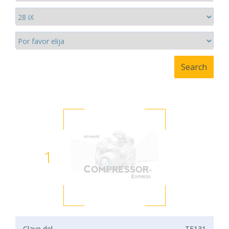
1
Clave del
TF131