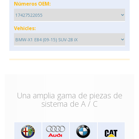
Números OEM:
Vehicles:
Una amplia gama de piezas de
sistema de A / C