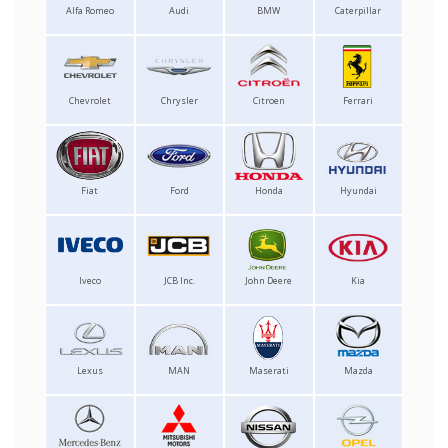
Alfa Romeo
Audi
BMW
Caterpillar
Chevrolet
Chrysler
Citroen
Ferrari
Fiat
Ford
Honda
Hyundai
Iveco
JCB Inc.
John Deere
Kia
Lexus
MAN
Maserati
Mazda