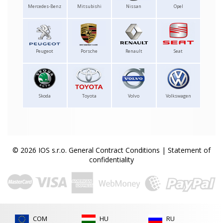
Mercedes-Benz
Mitsubishi
Nissan
Opel
Peugeot
Porsche
Renault
Seat
Skoda
Toyota
Volvo
Volkswagen
© 2026 IOS s.r.o.
General Contract Conditions
|
Statement of
confidentiality
COM
HU
RU