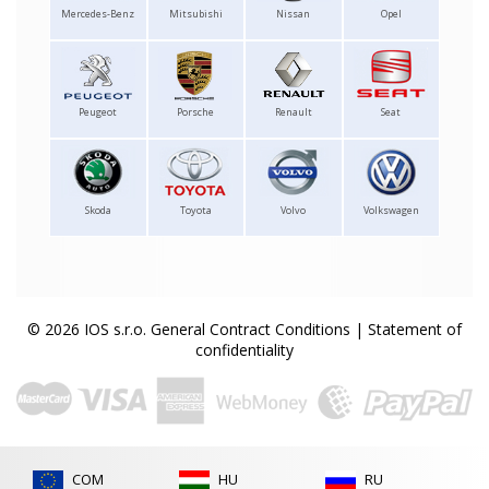
Mercedes-Benz
Mitsubishi
Nissan
Opel
Peugeot
Porsche
Renault
Seat
Skoda
Toyota
Volvo
Volkswagen
© 2026 IOS s.r.o.
General Contract Conditions
|
Statement of
confidentiality
COM
HU
RU