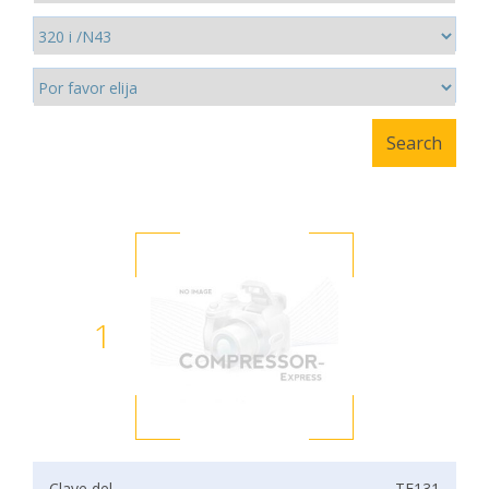
1
Clave del
TF131