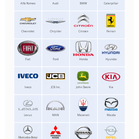
Alfa Romeo
Audi
BMW
Caterpillar
Chevrolet
Chrysler
Citroen
Ferrari
Fiat
Ford
Honda
Hyundai
Iveco
JCB Inc.
John Deere
Kia
Lexus
MAN
Maserati
Mazda