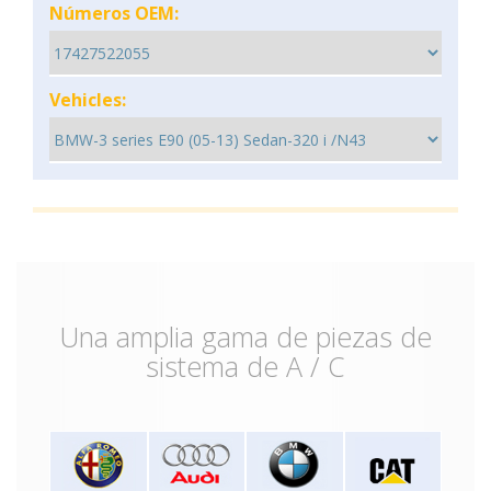
Números OEM:
Vehicles:
Una amplia gama de piezas de
sistema de A / C