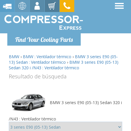
Find Your Cooling Parts
BMW
›
BMW : Ventilador térmico
›
BMW 3 series E90 (05-
13) Sedan : Ventilador térmico
›
BMW 3 series E90 (05-13)
Sedan 320 i /N43 : Ventilador térmico
Resultado de búsqueda
BMW 3 series E90 (05-13) Sedan 320 i
/N43 : Ventilador térmico