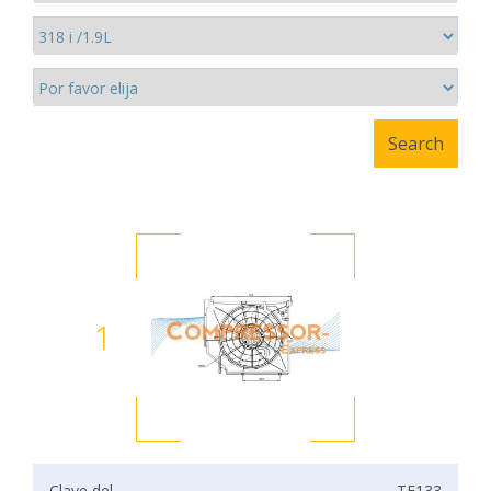
1
Clave del
TF133