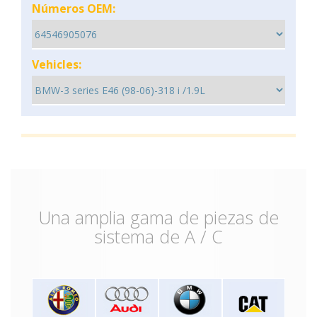
Números OEM:
Vehicles:
Una amplia gama de piezas de
sistema de A / C