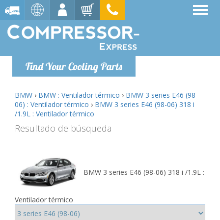
Find Your Cooling Parts
BMW
›
BMW : Ventilador térmico
›
BMW 3 series E46 (98-
06) : Ventilador térmico
›
BMW 3 series E46 (98-06) 318 i
/1.9L : Ventilador térmico
Resultado de búsqueda
BMW 3 series E46 (98-06) 318 i /1.9L :
Ventilador térmico