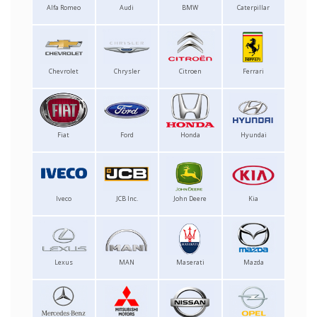
Alfa Romeo
Audi
BMW
Caterpillar
Chevrolet
Chrysler
Citroen
Ferrari
Fiat
Ford
Honda
Hyundai
Iveco
JCB Inc.
John Deere
Kia
Lexus
MAN
Maserati
Mazda