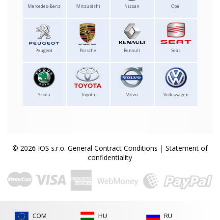
Mercedes-Benz
Mitsubishi
Nissan
Opel
Peugeot
Porsche
Renault
Seat
Skoda
Toyota
Volvo
Volkswagen
© 2026 IOS s.r.o.
General Contract Conditions
|
Statement of
confidentiality
COM
HU
RU