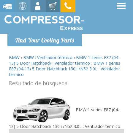
Find Your Cooling Parts
BMW
›
BMW : Ventilador térmico
›
BMW 1 series E87 (04-
13) 5 Door Hatchback : Ventilador térmico
›
BMW 1 series
E87 (04-13) 5 Door Hatchback 130 i /N52 3.0L : Ventilador
térmico
Resultado de búsqueda
BMW 1 series E87 (04-
13) 5 Door Hatchback 130 i /N52 3.0L : Ventilador térmico