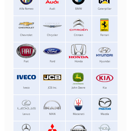
Alfa Romeo
Audi
BMW
Caterpillar
Chevrolet
Chrysler
Citroen
Ferrari
Fiat
Ford
Honda
Hyundai
Iveco
JCB Inc.
John Deere
Kia
Lexus
MAN
Maserati
Mazda