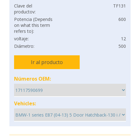
Clave del
TF131
productov:
Potencia (Depends
600
on what this term
refers to):
voltaje:
12
Diámetro:
500
Ir al producto
Números OEM:
Vehicles: