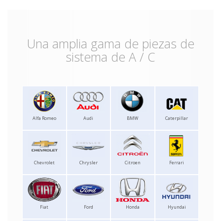
Una amplia gama de piezas de
sistema de A / C
Alfa Romeo
Audi
BMW
Caterpillar
Chevrolet
Chrysler
Citroen
Ferrari
Fiat
Ford
Honda
Hyundai