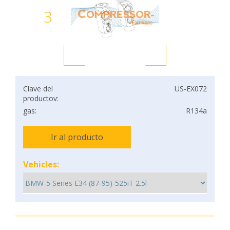
3
Clave del
US-EX072
productov:
gas:
R134a
Ir al producto
Vehicles: