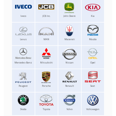
Iveco
JCB Inc.
John Deere
Kia
Lexus
MAN
Maserati
Mazda
Mercedes-Benz
Mitsubishi
Nissan
Opel
Peugeot
Porsche
Renault
Seat
Skoda
Toyota
Volvo
Volkswagen