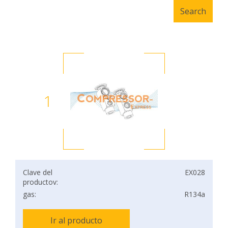
1
Clave del
EX028
productov:
gas:
R134a
Ir al producto