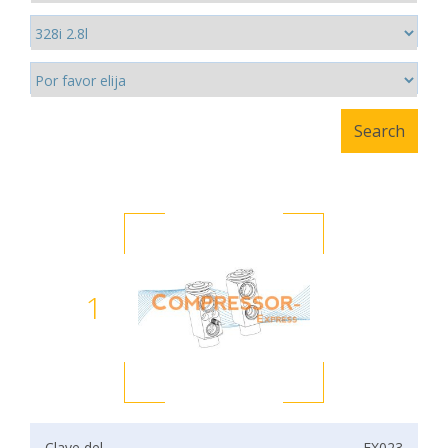
1
Clave del
EX023