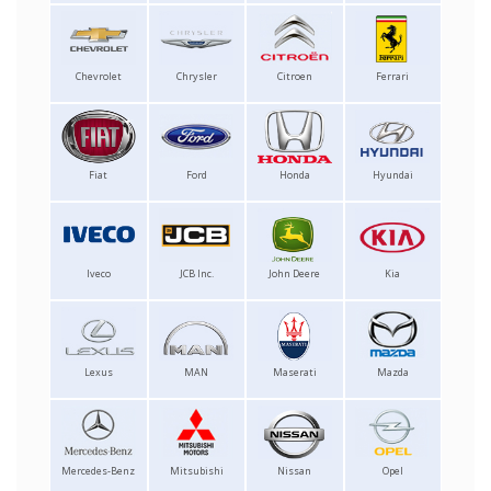
Chevrolet
Chrysler
Citroen
Ferrari
Fiat
Ford
Honda
Hyundai
Iveco
JCB Inc.
John Deere
Kia
Lexus
MAN
Maserati
Mazda
Mercedes-Benz
Mitsubishi
Nissan
Opel