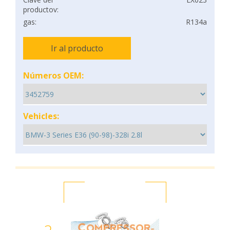
productov:
gas:
R134a
Ir al producto
Números OEM:
Vehicles: