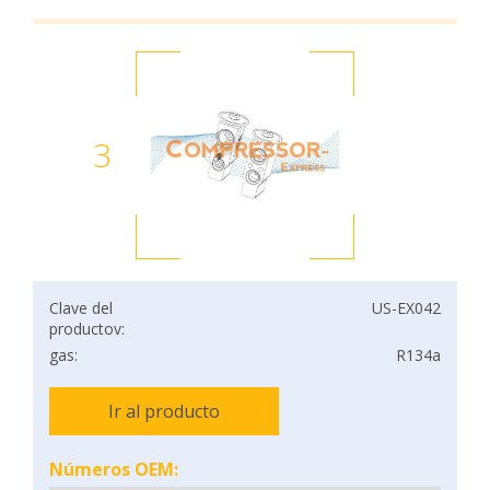
3
Clave del
US-EX042
productov:
gas:
R134a
Ir al producto
Números OEM: