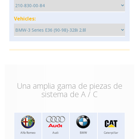
Vehicles:
Una amplia gama de piezas de
sistema de A / C
Alfa Romeo
Audi
BMW
Caterpillar