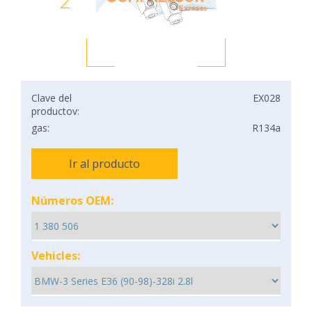
2
Clave del
EX028
productov:
gas:
R134a
Ir al producto
Números OEM:
Vehicles: