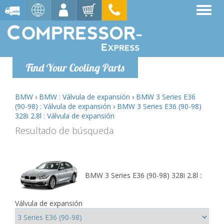
Find Your Cooling Parts
BMW
›
BMW : Válvula de expansión
›
BMW 3 Series E36
(90-98) : Válvula de expansión
›
BMW 3 Series E36 (90-98)
328i 2.8l : Válvula de expansión
Resultado de búsqueda
BMW 3 Series E36 (90-98) 328i 2.8l :
Válvula de expansión