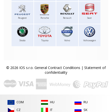
Peugeot
Porsche
Renault
Seat
Skoda
Toyota
Volvo
Volkswagen
© 2026 IOS s.r.o.
General Contract Conditions
|
Statement of
confidentiality
COM
HU
RU
CZ
IT
SK