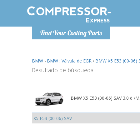
De lunes a
Find Your Cooling Parts
Info@com
BMW
›
BMW : Válvula de EGR
›
BMW X5 E53 (00-06) S
Resultado de búsqueda
BMW X5 E53 (00-06) SAV 3.0 d /M5