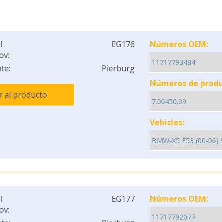
l
EG176
Números OEM:
ov:
te:
Pierburg
Números de produ
Ir al producto
Vehicles:
l
EG177
Números OEM:
ov: