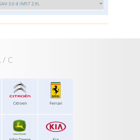
 / C
Citroen
Ferrari
John Deere
Kia