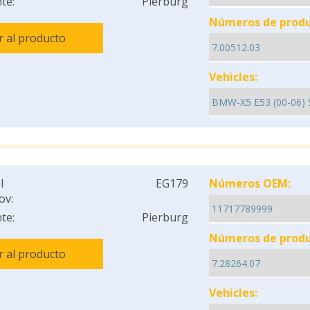
te:
Pierburg
Números de produ
Ir al producto
Vehicles:
l
EG179
Números OEM:
ov:
te:
Pierburg
Números de produ
Ir al producto
Vehicles: