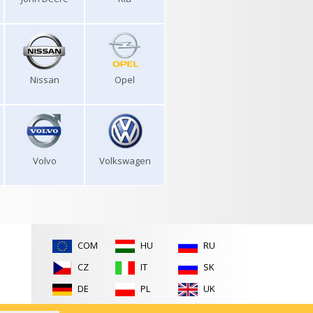
Nissan
Opel
Volvo
Volkswagen
COM
HU
RU
CZ
IT
SK
DE
PL
UK
FR
RO