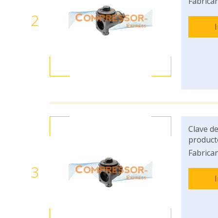
Fabrican
2
Clave de
product
Fabrican
3