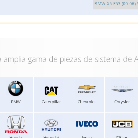
 amplia gama de piezas de sistema de A
BMW
Caterpillar
Chevrolet
Chrysler
Honda
Hyundai
Iveco
JCB Inc.