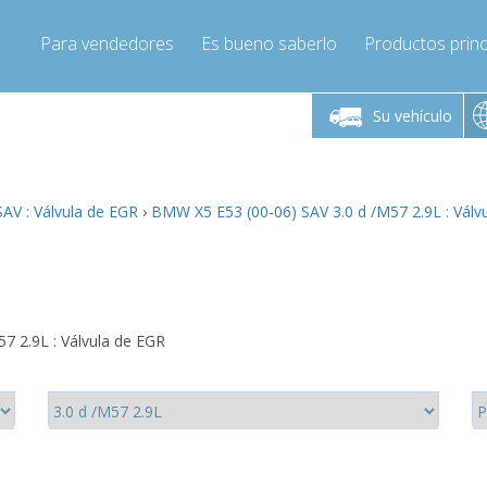
Para vendedores
Es bueno saberlo
Productos princ
 viernes de 9:00 a
De lunes a viernes de 9:00 a
De lunes a 
16:00
16:00
Su vehículo
pressor-express.es
Info@compressor-express.es
Info@comp
AV : Válvula de EGR
›
BMW X5 E53 (00-06) SAV 3.0 d /M57 2.9L : Válv
7 2.9L : Válvula de EGR