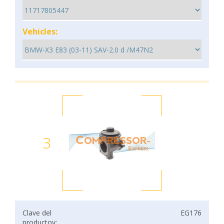
Vehicles:
3
Clave del
EG176
productov: