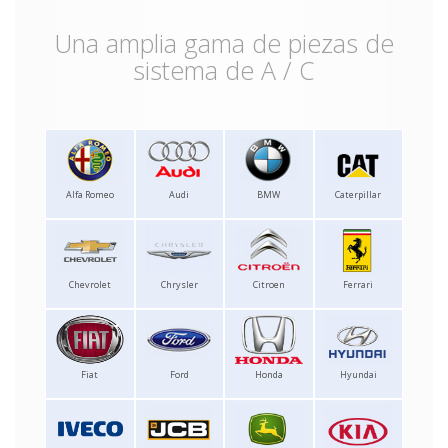
Una amplia gama de piezas de
sistema de A / C
Alfa Romeo
Audi
BMW
Caterpillar
Chevrolet
Chrysler
Citroen
Ferrari
Fiat
Ford
Honda
Hyundai