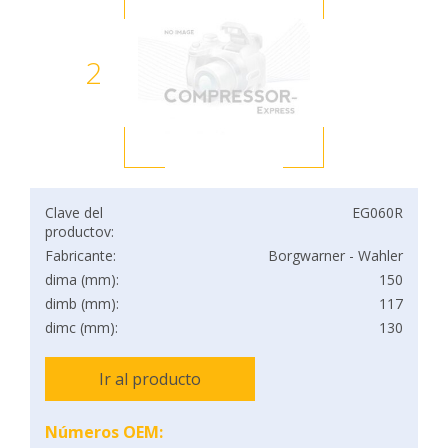
2
Clave del
EG060R
productov:
Fabricante:
Borgwarner - Wahler
dima (mm):
150
dimb (mm):
117
dimc (mm):
130
Ir al producto
Números OEM: