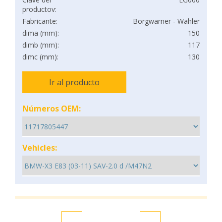
productov:
Fabricante:
Borgwarner - Wahler
dima (mm):
150
dimb (mm):
117
dimc (mm):
130
Ir al producto
Números OEM:
Vehicles: