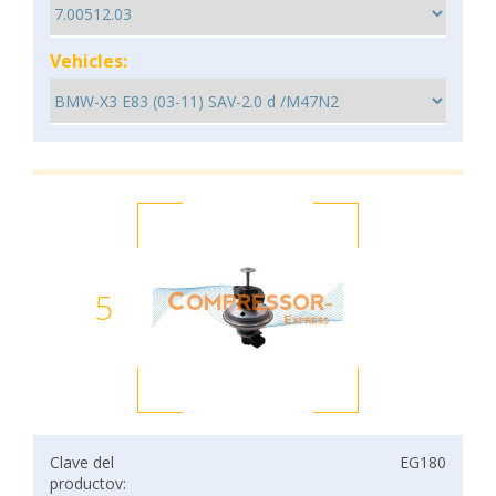
Vehicles:
5
Clave del
EG180
productov: