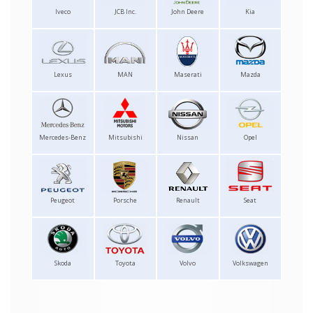
Iveco
JCB Inc.
John Deere
Kia
Lexus
MAN
Maserati
Mazda
Mercedes-Benz
Mitsubishi
Nissan
Opel
Peugeot
Porsche
Renault
Seat
Skoda
Toyota
Volvo
Volkswagen