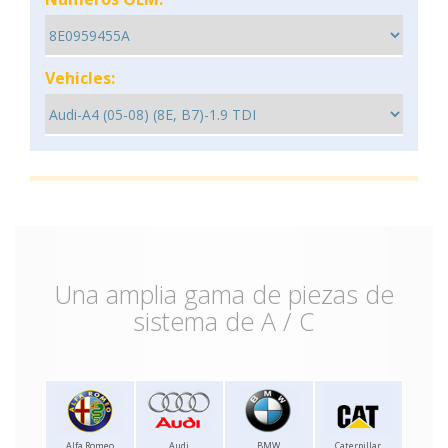
Vehicles:
Una amplia gama de piezas de
sistema de A / C
Alfa Romeo
Audi
BMW
Caterpillar