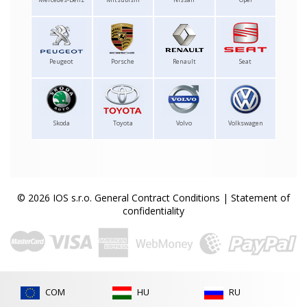
Peugeot
Porsche
Renault
Seat
Skoda
Toyota
Volvo
Volkswagen
© 2026 IOS s.r.o.
General Contract Conditions
|
Statement of
confidentiality
COM
HU
RU