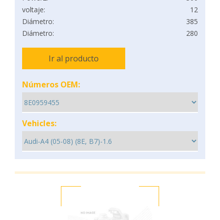
voltaje:
12
Diámetro:
385
Diámetro:
280
Ir al producto
Números OEM:
Vehicles: