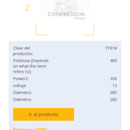
2
Clave del
TF018
productov:
Potencia (Depends
400
on what this term
refers to):
Power2:
300
voltaje:
12
Diámetro:
385
Diámetro:
280
Ir al producto
Números OEM: