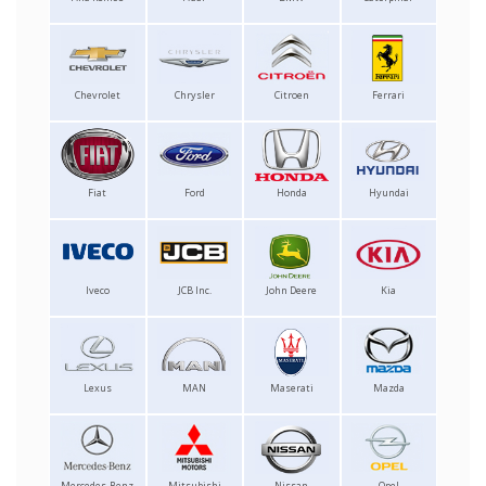
Chevrolet
Chrysler
Citroen
Ferrari
Fiat
Ford
Honda
Hyundai
Iveco
JCB Inc.
John Deere
Kia
Lexus
MAN
Maserati
Mazda
Mercedes-Benz
Mitsubishi
Nissan
Opel