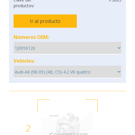
productov:
Ir al producto
Números OEM:
Vehicles:
2