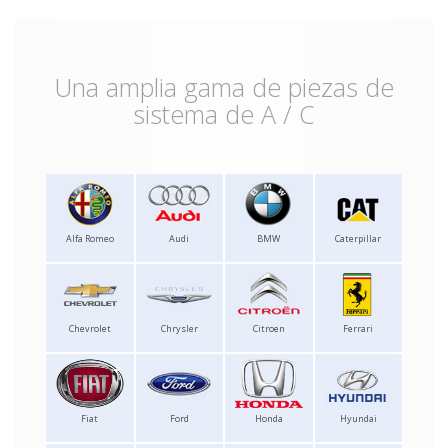
Una amplia gama de piezas de
sistema de A / C
Alfa Romeo
Audi
BMW
Caterpillar
Chevrolet
Chrysler
Citroen
Ferrari
Fiat
Ford
Honda
Hyundai