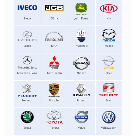
Iveco
JCB Inc.
John Deere
Kia
Lexus
MAN
Maserati
Mazda
Mercedes-Benz
Mitsubishi
Nissan
Opel
Peugeot
Porsche
Renault
Seat
Skoda
Toyota
Volvo
Volkswagen