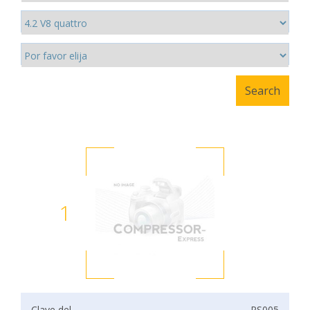
1
Clave del
PS005