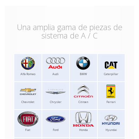
Una amplia gama de piezas de
sistema de A / C
Alfa Romeo
Audi
BMW
Caterpillar
Chevrolet
Chrysler
Citroen
Ferrari
Fiat
Ford
Honda
Hyundai