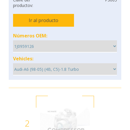
productov:
Ir al producto
Números OEM:
Vehicles:
2