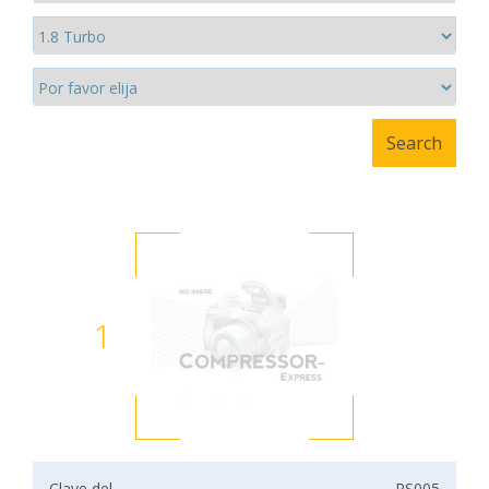
1
Clave del
PS005