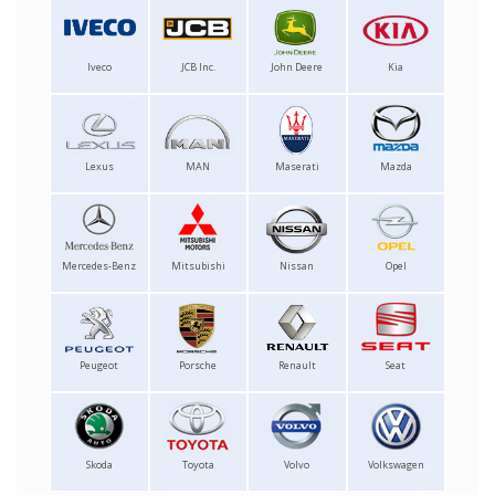
Iveco
JCB Inc.
John Deere
Kia
Lexus
MAN
Maserati
Mazda
Mercedes-Benz
Mitsubishi
Nissan
Opel
Peugeot
Porsche
Renault
Seat
Skoda
Toyota
Volvo
Volkswagen