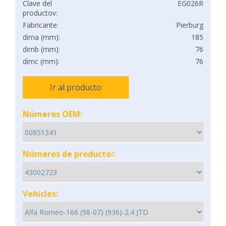
Clave del
EG026R
productov:
Fabricante:
Pierburg
dima (mm):
185
dimb (mm):
76
dimc (mm):
76
Ir al producto
Números OEM:
Números de producto::
Vehicles: