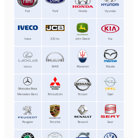
Fiat
Ford
Honda
Hyundai
Iveco
JCB Inc.
John Deere
Kia
Lexus
MAN
Maserati
Mazda
Mercedes-Benz
Mitsubishi
Nissan
Opel
Peugeot
Porsche
Renault
Seat