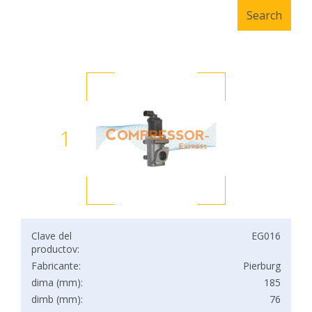
1
Clave del
EG016
productov:
Fabricante:
Pierburg
dima (mm):
185
dimb (mm):
76