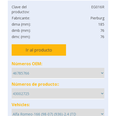
Clave del
EG016R
productov:
Fabricante:
Pierburg
dima (mm):
185
dimb (mm):
76
dimc (mm):
76
Ir al producto
Números OEM:
Números de producto::
Vehicles: