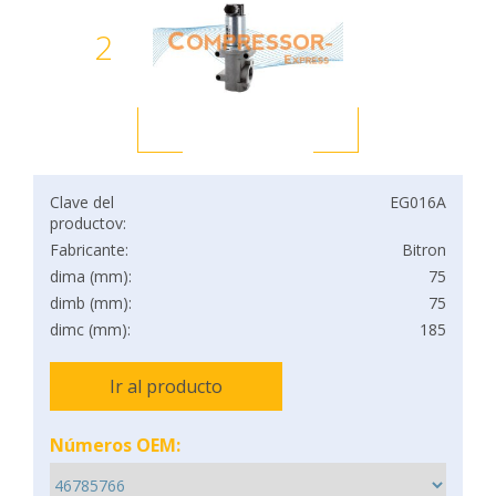
2
Clave del
EG016A
productov:
Fabricante:
Bitron
dima (mm):
75
dimb (mm):
75
dimc (mm):
185
Ir al producto
Números OEM: