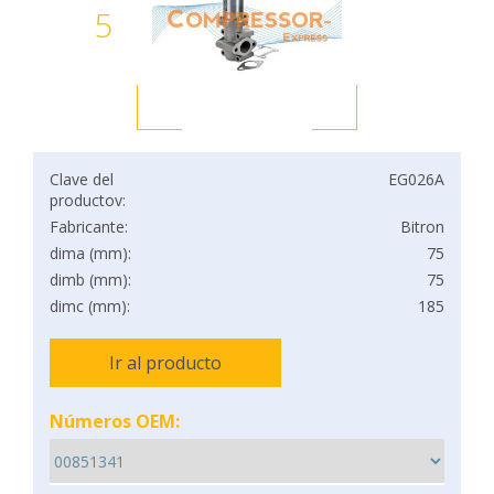
5
Clave del
EG026A
productov:
Fabricante:
Bitron
dima (mm):
75
dimb (mm):
75
dimc (mm):
185
Ir al producto
Números OEM: