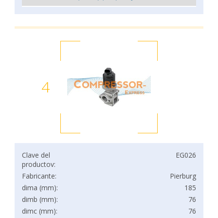
4
Clave del
EG026
productov:
Fabricante:
Pierburg
dima (mm):
185
dimb (mm):
76
dimc (mm):
76