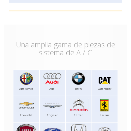
Una amplia gama de piezas de
sistema de A / C
Alfa Romeo
Audi
BMW
Caterpillar
Chevrolet
Chrysler
Citroen
Ferrari