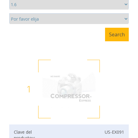
1
Clave del
US-EX091
productov: