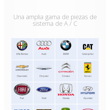
Una amplia gama de piezas de
sistema de A / C
Alfa Romeo
Audi
BMW
Caterpillar
Chevrolet
Chrysler
Citroen
Ferrari
Fiat
Ford
Honda
Hyundai