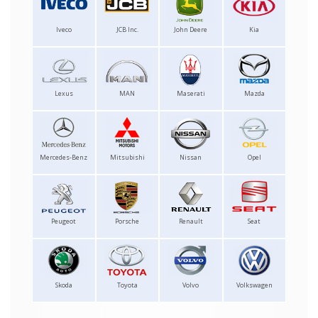
Iveco
JCB Inc.
John Deere
Kia
Lexus
MAN
Maserati
Mazda
Mercedes-Benz
Mitsubishi
Nissan
Opel
Peugeot
Porsche
Renault
Seat
Skoda
Toyota
Volvo
Volkswagen