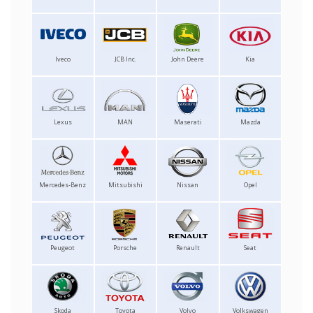
Iveco
JCB Inc.
John Deere
Kia
Lexus
MAN
Maserati
Mazda
Mercedes-Benz
Mitsubishi
Nissan
Opel
Peugeot
Porsche
Renault
Seat
Skoda
Toyota
Volvo
Volkswagen