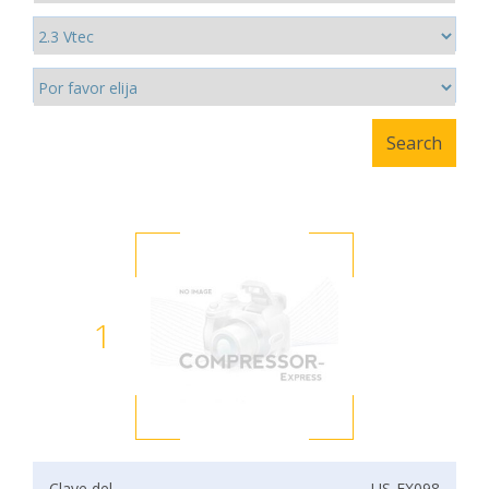
1
Clave del
US-EX098