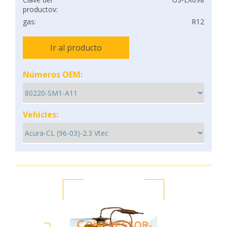
productov:
gas:
R12
Ir al producto
Números OEM:
Vehicles: