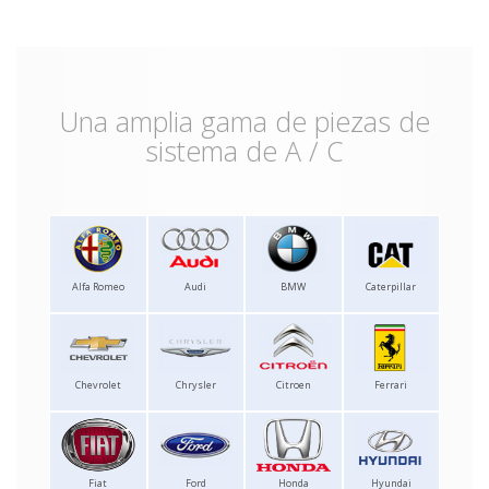
Una amplia gama de piezas de
sistema de A / C
Alfa Romeo
Audi
BMW
Caterpillar
Chevrolet
Chrysler
Citroen
Ferrari
Fiat
Ford
Honda
Hyundai