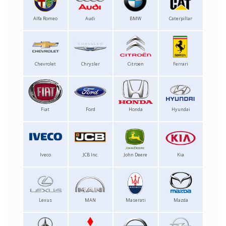
Alfa Romeo
Audi
BMW
Caterpillar
Chevrolet
Chrysler
Citroen
Ferrari
Fiat
Ford
Honda
Hyundai
Iveco
JCB Inc.
John Deere
Kia
Lexus
MAN
Maserati
Mazda