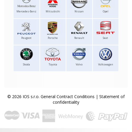
Mercedes-Benz
Mitsubishi
Nissan
Opel
Peugeot
Porsche
Renault
Seat
Skoda
Toyota
Volvo
Volkswagen
© 2026 IOS s.r.o.
General Contract Conditions
|
Statement of
confidentiality