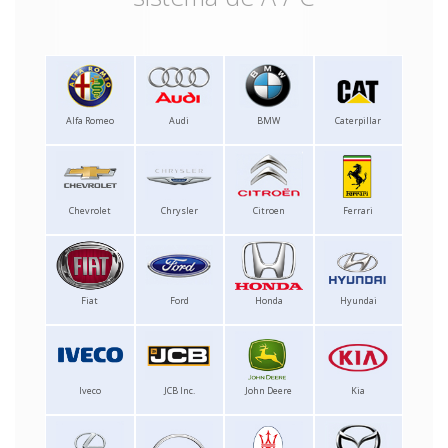
Alfa Romeo
Audi
BMW
Caterpillar
Chevrolet
Chrysler
Citroen
Ferrari
Fiat
Ford
Honda
Hyundai
Iveco
JCB Inc.
John Deere
Kia