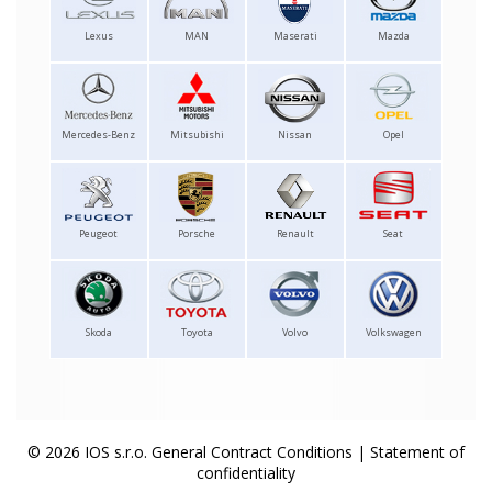
Lexus
MAN
Maserati
Mazda
Mercedes-Benz
Mitsubishi
Nissan
Opel
Peugeot
Porsche
Renault
Seat
Skoda
Toyota
Volvo
Volkswagen
© 2026 IOS s.r.o.
General Contract Conditions
|
Statement of
confidentiality