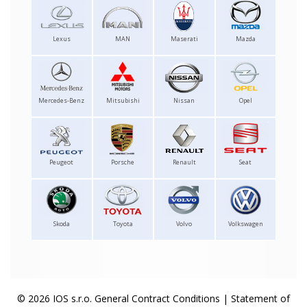
Lexus
MAN
Maserati
Mazda
Mercedes-Benz
Mitsubishi
Nissan
Opel
Peugeot
Porsche
Renault
Seat
Skoda
Toyota
Volvo
Volkswagen
© 2026 IOS s.r.o.
General Contract Conditions
|
Statement of