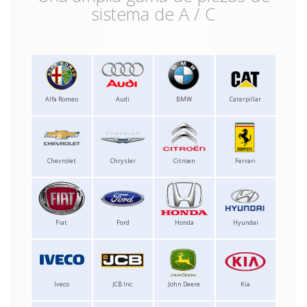
sistema de A / C
Alfa Romeo
Audi
BMW
Caterpillar
Chevrolet
Chrysler
Citroen
Ferrari
Fiat
Ford
Honda
Hyundai
Iveco
JCB Inc.
John Deere
Kia