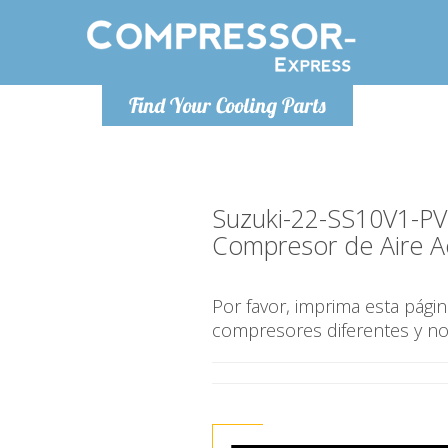
De lunes a
Find Your Cooling Parts
Info@com
Suzuki-22-SS10V1-
Compresor de Aire A
Por favor, imprima esta pág
compresores diferentes y n