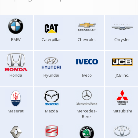
BMW
Caterpillar
Chevrolet
Chrysler
Honda
Hyundai
Iveco
JCB Inc.
Maserati
Mazda
Mercedes-
Mitsubishi
Benz