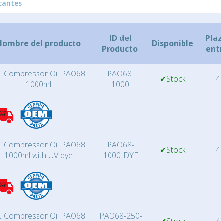
cantes
ID del
Pla
Nombre del producto
Disponible
Producto
ent
 Compressor Oil PAO68
PAO68-
✔Stock
4
1000ml
1000
 Compressor Oil PAO68
PAO68-
✔Stock
4
1000ml with UV dye
1000-DYE
 Compressor Oil PAO68
PAO68-250-