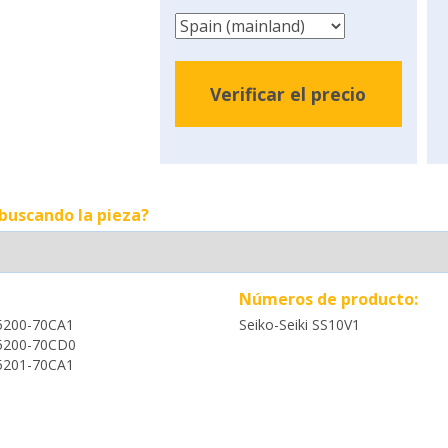
Verificar el precio
 buscando la pieza?
Números de producto:
5200-70CA1
Seiko-Seiki SS10V1
5200-70CD0
5201-70CA1