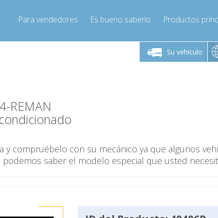
Para vendedores
Es bueno saberlo
Productos princ
 viernes de 9:00 a
De lunes a viernes de 9:00 a
De lunes a 
16:00
16:00
Su vehículo
pressor-express.es
Info@compressor-express.es
Info@comp
PV4-REMAN
condicionado
ina y compruébelo con su mecánico ya que algunos veh
o podemos saber el modelo especial que usted necesit