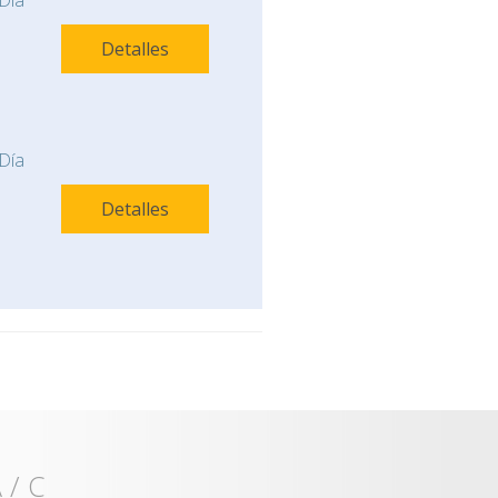
Día
Detalles
Día
Detalles
 / C