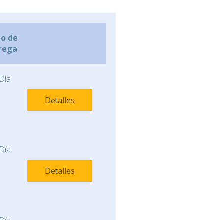
zo de
rega
Día
Detalles
Día
Detalles