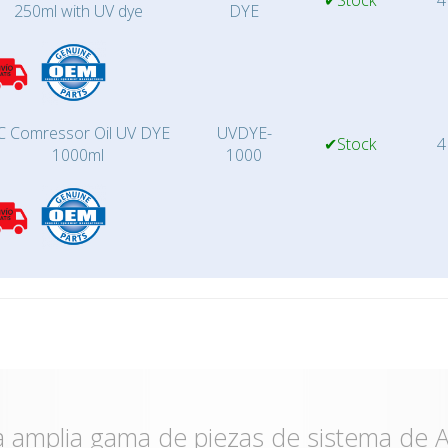
✔Stock
4
250ml with UV dye
DYE
C Comressor Oil UV DYE
UVDYE-
✔Stock
4
1000ml
1000
 amplia gama de piezas de sistema de A