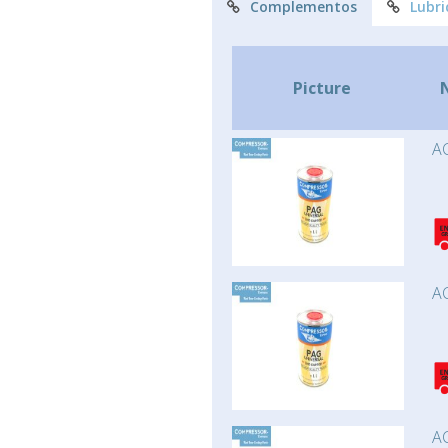
Complementos
Lubri
Picture
AC
AC
AC