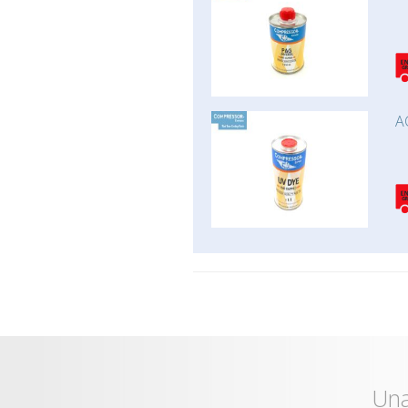
A
Una