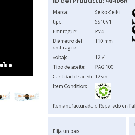
ID del Producto: 40406R
Marca:
Seiko-Seiki
tipo:
SS10V1
Embrague:
PV4
Diámetro del
110 mm
embrague:
voltaje:
12 V
Tipo de aceite:
PAG 100
Cantidad de aceite:
125ml
Item Condition:
Remanufacturado o Reparado en Fa
Elija un país