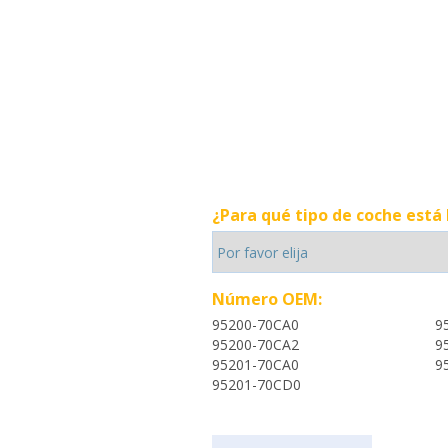
¿Para qué tipo de coche está
Número OEM:
95200-70CA0
9
95200-70CA2
9
95201-70CA0
9
95201-70CD0