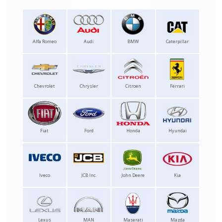
Alfa Romeo
Audi
BMW
Caterpillar
Chevrolet
Chrysler
Citroen
Ferrari
Fiat
Ford
Honda
Hyundai
Iveco
JCB Inc.
John Deere
Kia
Lexus
MAN
Maserati
Mazda