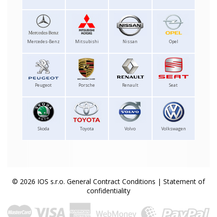
Mercedes-Benz
Mitsubishi
Nissan
Opel
Peugeot
Porsche
Renault
Seat
Skoda
Toyota
Volvo
Volkswagen
© 2026 IOS s.r.o.
General Contract Conditions
|
Statement of
confidentiality