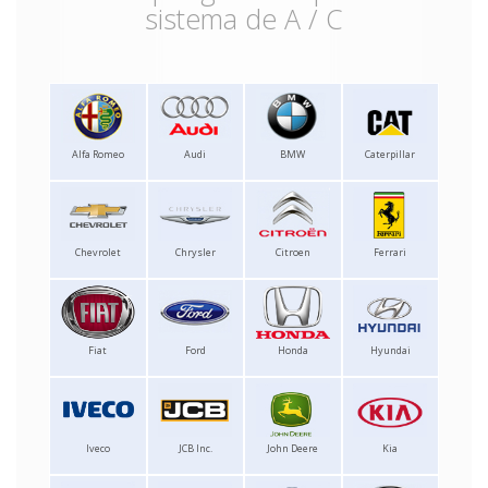
sistema de A / C
Alfa Romeo
Audi
BMW
Caterpillar
Chevrolet
Chrysler
Citroen
Ferrari
Fiat
Ford
Honda
Hyundai
Iveco
JCB Inc.
John Deere
Kia