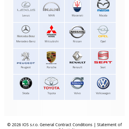
Lexus
MAN
Maserati
Mazda
Mercedes-Benz
Mitsubishi
Nissan
Opel
Peugeot
Porsche
Renault
Seat
Skoda
Toyota
Volvo
Volkswagen
© 2026 IOS s.r.o.
General Contract Conditions
|
Statement of