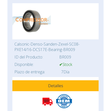
Calsonic-Denso-Sanden-Zexel-SC08-
PXE14/16-DCS17E-Bearing-BR009
ID del Producto:
BR009
Disponible:
✔Stock
Plazo de entrega:
7Día
Detalles