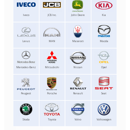
Iveco
JCB Inc.
John Deere
Kia
Lexus
MAN
Maserati
Mazda
Mercedes-Benz
Mitsubishi
Nissan
Opel
Peugeot
Porsche
Renault
Seat
Skoda
Toyota
Volvo
Volkswagen