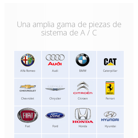
Una amplia gama de piezas de
sistema de A / C
Alfa Romeo
Audi
BMW
Caterpillar
Chevrolet
Chrysler
Citroen
Ferrari
Fiat
Ford
Honda
Hyundai