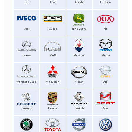
Fiat
Ford
Honda
Hyundai
Iveco
JCB Inc.
John Deere
Kia
Lexus
MAN
Maserati
Mazda
Mercedes-Benz
Mitsubishi
Nissan
Opel
Peugeot
Porsche
Renault
Seat