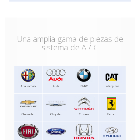
Una amplia gama de piezas de
sistema de A / C
Alfa Romeo
Audi
BMW
Caterpillar
Chevrolet
Chrysler
Citroen
Ferrari