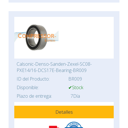
Calsonic-Denso-Sanden-Zexel-SC08-
PXE14/16-DCS17E-Bearing-BR009
ID del Producto:
BR009
Disponible:
✔Stock
Plazo de entrega:
7Día
Detalles