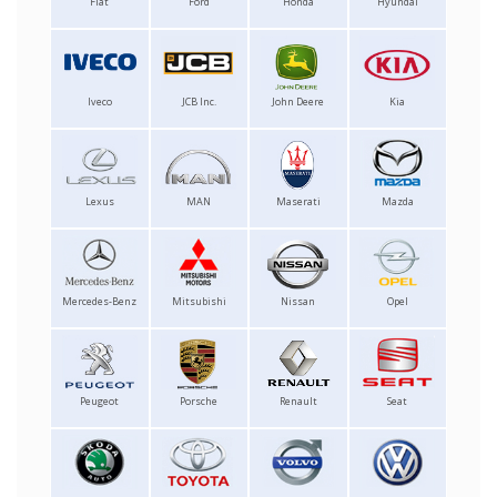
Fiat
Ford
Honda
Hyundai
Iveco
JCB Inc.
John Deere
Kia
Lexus
MAN
Maserati
Mazda
Mercedes-Benz
Mitsubishi
Nissan
Opel
Peugeot
Porsche
Renault
Seat