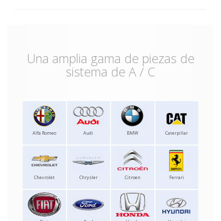
Una amplia gama de piezas de
sistema de A / C
Alfa Romeo
Audi
BMW
Caterpillar
Chevrolet
Chrysler
Citroen
Ferrari