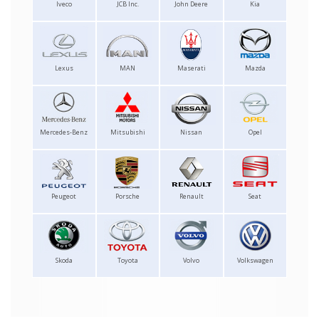
Iveco
JCB Inc.
John Deere
Kia
Lexus
MAN
Maserati
Mazda
Mercedes-Benz
Mitsubishi
Nissan
Opel
Peugeot
Porsche
Renault
Seat
Skoda
Toyota
Volvo
Volkswagen