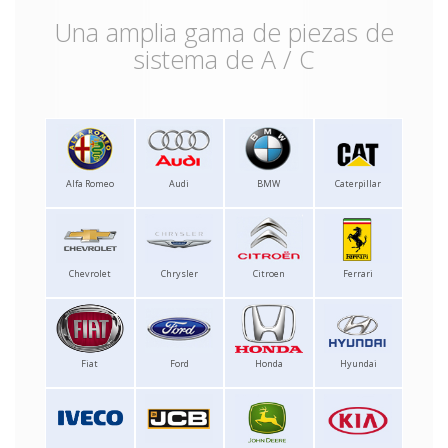
Una amplia gama de piezas de
sistema de A / C
Alfa Romeo
Audi
BMW
Caterpillar
Chevrolet
Chrysler
Citroen
Ferrari
Fiat
Ford
Honda
Hyundai