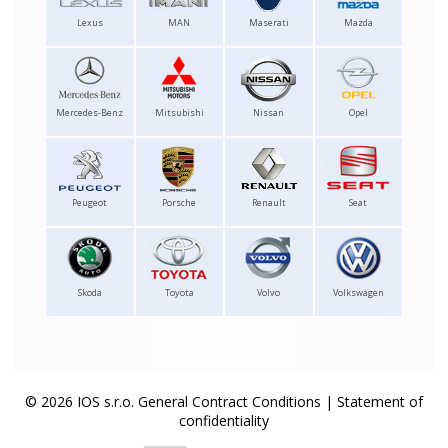
Lexus
MAN
Maserati
Mazda
Mercedes-Benz
Mitsubishi
Nissan
Opel
Peugeot
Porsche
Renault
Seat
Skoda
Toyota
Volvo
Volkswagen
© 2026 IOS s.r.o.
General Contract Conditions
|
Statement of
confidentiality