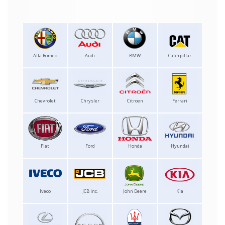
Alfa Romeo
Audi
BMW
Caterpillar
Chevrolet
Chrysler
Citroen
Ferrari
Fiat
Ford
Honda
Hyundai
Iveco
JCB Inc.
John Deere
Kia