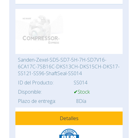
Sanden-Zexel-SD5-SD7-5H-7H-SD7V16-
6CA17C-7SB16C-DKS13CH-DKS15CH-DKS17-
SS121-SS96-ShaftSeal-SS014
ID del Producto:
SS014
Disponible:
✔Stock
Plazo de entrega:
8Día
Detalles