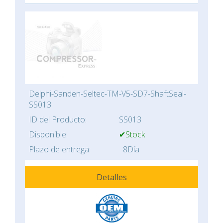
Delphi-Sanden-Seltec-TM-V5-SD7-ShaftSeal-
SS013
ID del Producto:
SS013
Disponible:
✔Stock
Plazo de entrega:
8Día
Detalles