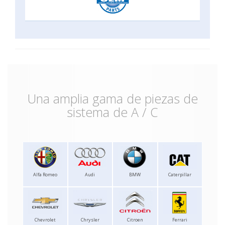
Una amplia gama de piezas de
sistema de A / C
Alfa Romeo
Audi
BMW
Caterpillar
Chevrolet
Chrysler
Citroen
Ferrari