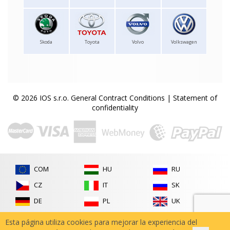
Skoda
Toyota
Volvo
Volkswagen
© 2026 IOS s.r.o.
General Contract Conditions
|
Statement of
confidentiality
COM
HU
RU
CZ
IT
SK
DE
PL
UK
FR
RO
Esta página utiliza cookies para mejorar la experiencia del