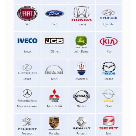
Fiat
Ford
Honda
Hyundai
Iveco
JCB Inc.
John Deere
Kia
Lexus
MAN
Maserati
Mazda
Mercedes-Benz
Mitsubishi
Nissan
Opel
Peugeot
Porsche
Renault
Seat