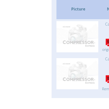
Picture
Ca
origi
Ca
Rem