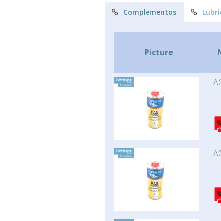
Complementos
Lubri
Picture
AC
AC