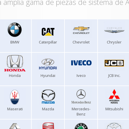
 amplia gama de piezas de sistema de A
BMW
Caterpillar
Chevrolet
Chrysler
Honda
Hyundai
Iveco
JCB Inc.
Maserati
Mazda
Mercedes-
Mitsubishi
Benz