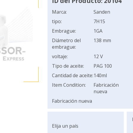
ID del Producto: 20104
Marca:
Sanden
tipo:
7H15
Embrague:
1GA
Diámetro del
138 mm
embrague:
voltaje:
12 V
Tipo de aceite:
PAG 100
Cantidad de aceite:
140ml
Item Condition:
Fabricación
nueva
Fabricación nueva
Elija un país