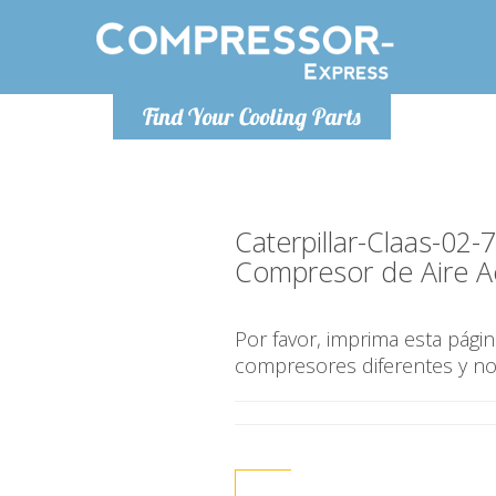
De lunes a viernes de 9:00 a
De lunes a
Find Your Cooling Parts
16:00
Info@compressor-express.es
Info@com
Caterpillar-Claas-02
Compresor de Aire A
Por favor, imprima esta pág
compresores diferentes y n