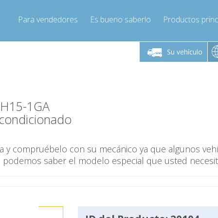
Para vendedores
Es bueno saberlo
Productos princ
 viernes de 9:00 a
De lunes a viernes de 9:00 a
De lunes a 
16:00
16:00
Su vehículo
pressor-express.es
Info@compressor-express.es
Info@comp
-7H15-1GA
condicionado
ina y compruébelo con su mecánico ya que algunos veh
o podemos saber el modelo especial que usted necesit