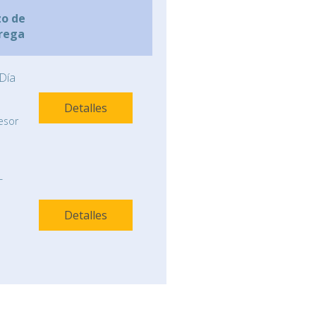
zo de
rega
Día
Detalles
esor
-
Detalles