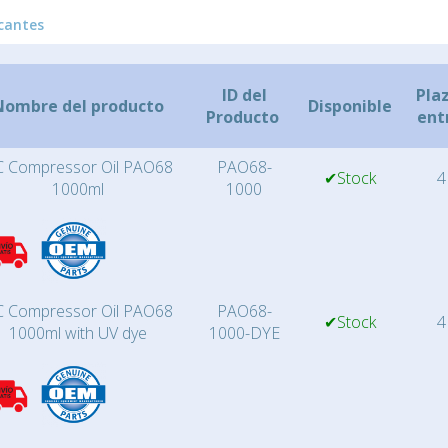
cantes
ID del
Pla
Nombre del producto
Disponible
Producto
ent
 Compressor Oil PAO68
PAO68-
✔Stock
4
1000ml
1000
 Compressor Oil PAO68
PAO68-
✔Stock
4
1000ml with UV dye
1000-DYE