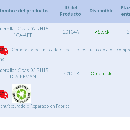
ID del
Pla
Nombre del producto
Disponible
Producto
ent
terpillar-Claas-02-7H15-
20104A
✔Stock
3
1GA-AFT
Compresor del mercado de accesorios - una copia del compr
nal.
terpillar-Claas-02-7H15-
20104R
Ordenable
1GA-REMAN
anufacturado o Reparado en Fabrica