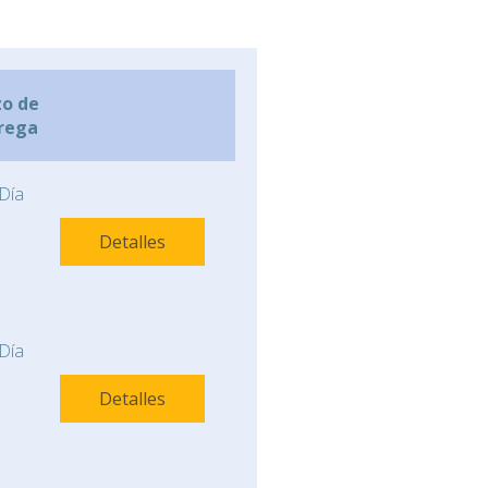
zo de
rega
Día
Detalles
Día
Detalles