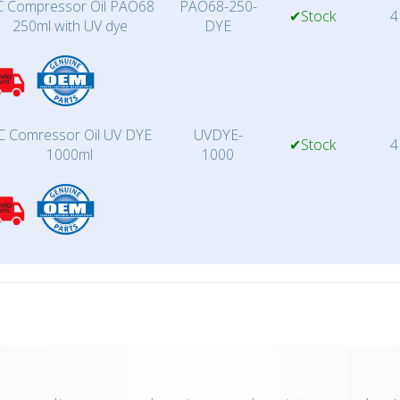
 Compressor Oil PAO68
PAO68-250-
✔Stock
4
250ml with UV dye
DYE
C Comressor Oil UV DYE
UVDYE-
✔Stock
4
1000ml
1000