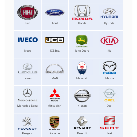
Fiat
Ford
Honda
Hyundai
Iveco
JCB Inc.
John Deere
Kia
Lexus
MAN
Maserati
Mazda
Mercedes-Benz
Mitsubishi
Nissan
Opel
Peugeot
Porsche
Renault
Seat