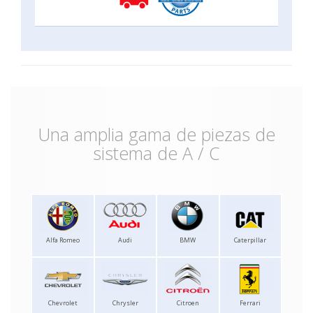
Una amplia gama de piezas de
sistema de A / C
Alfa Romeo
Audi
BMW
Caterpillar
Chevrolet
Chrysler
Citroen
Ferrari