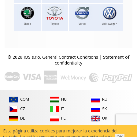
Skoda
Toyota
Volvo
Volkswagen
© 2026 IOS s.r.o.
General Contract Conditions
|
Statement of
confidentiality
COM
HU
RU
CZ
IT
SK
DE
PL
UK
FR
RO
Esta página utiliza cookies para mejorar la experiencia del
usuario. Lo está aceptando navegando por esta página.
OK