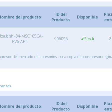
ID del
Pla
Nombre del producto
Disponible
Producto
ent
itsubishi-34-MSC105CA-
90609A
✔Stock
8
PV6-AFT
resor del mercado de accesorios - una copia del compresor origina
cantes
ID del
Pla
Nombre del producto
Disponible
Producto
ent