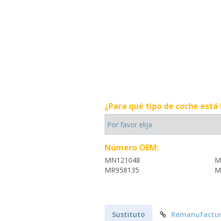
¿Para qué tipo de coche está
Número OEM:
MN121048
M
MR958135
M
Sustituto
Remanufactu