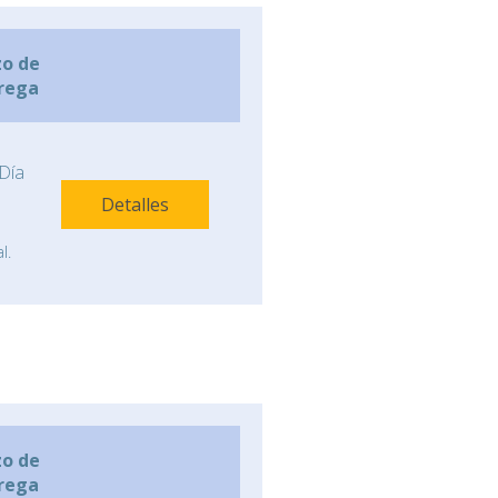
zo de
rega
Día
Detalles
l.
zo de
rega