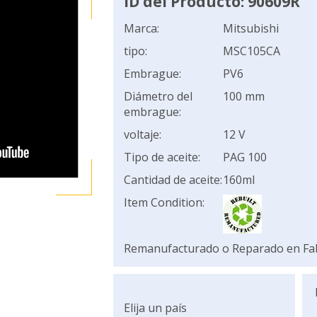
ID del Producto: 90609R
Marca:
Mitsubishi
tipo:
MSC105CA
Embrague:
PV6
Diámetro del
100 mm
embrague:
voltaje:
12 V
Tipo de aceite:
PAG 100
Cantidad de aceite:
160ml
Item Condition:
Remanufacturado o Reparado en Fa
Elija un país