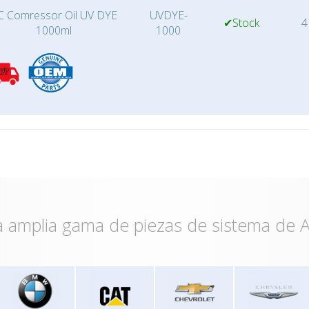
C Comressor Oil UV DYE
UVDYE-
✔Stock
4
1000ml
1000
 amplia gama de piezas de sistema de A