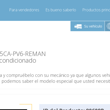
Para vendedores
Es bueno saberlo
Productos princ
 viernes de 9:00 a
De lunes a viernes de 9:00 a
De lunes a 
16:00
16:00
Su vehículo
pressor-express.es
Info@compressor-express.es
Info@comp
105CA-PV6-REMAN
condicionado
ina y compruébelo con su mecánico ya que algunos veh
o podemos saber el modelo especial que usted necesit