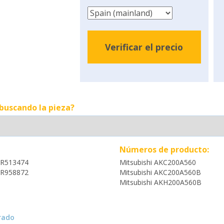
Verificar el precio
 buscando la pieza?
Números de producto:
R513474
Mitsubishi AKC200A560
R958872
Mitsubishi AKC200A560B
Mitsubishi AKH200A560B
rado