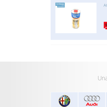
A
Una