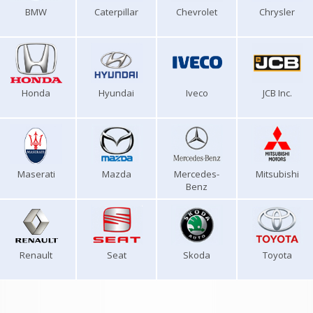
BMW
Caterpillar
Chevrolet
Chrysler
Honda
Hyundai
Iveco
JCB Inc.
Maserati
Mazda
Mercedes-
Mitsubishi
Benz
Renault
Seat
Skoda
Toyota