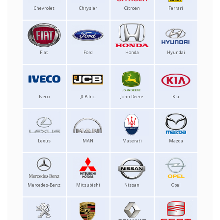
Chevrolet
Chrysler
Citroen
Ferrari
Fiat
Ford
Honda
Hyundai
Iveco
JCB Inc.
John Deere
Kia
Lexus
MAN
Maserati
Mazda
Mercedes-Benz
Mitsubishi
Nissan
Opel