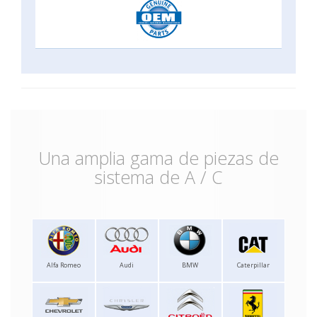
Una amplia gama de piezas de
sistema de A / C
Alfa Romeo
Audi
BMW
Caterpillar