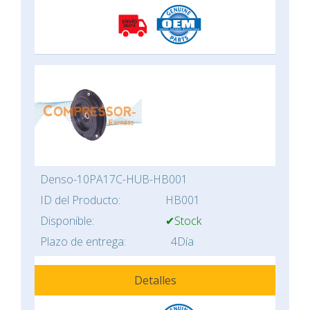
Denso-10PA17C-HUB-HB001
ID del Producto:
HB001
Disponible:
✔Stock
Plazo de entrega:
4Día
Detalles