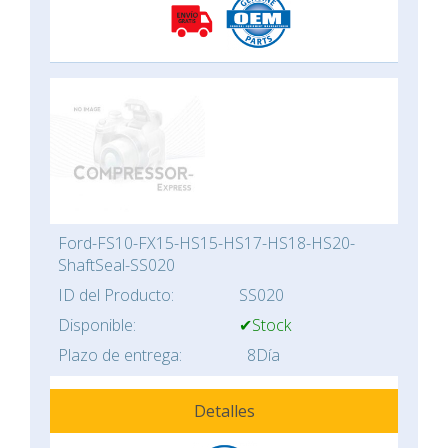
Ford-FS10-FX15-HS15-HS17-HS18-HS20-
ShaftSeal-SS020
ID del Producto:
SS020
Disponible:
✔Stock
Plazo de entrega:
8Día
Detalles