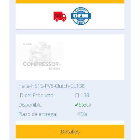
Halla-HS15-PV6-Clutch-CL138
ID del Producto:
CL138
Disponible:
✔Stock
Plazo de entrega:
4Día
Detalles