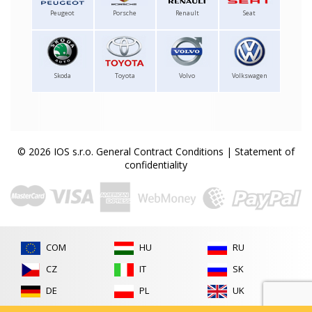
Peugeot
Porsche
Renault
Seat
Skoda
Toyota
Volvo
Volkswagen
© 2026 IOS s.r.o.
General Contract Conditions
|
Statement of
confidentiality
COM
HU
RU
CZ
IT
SK
DE
PL
UK