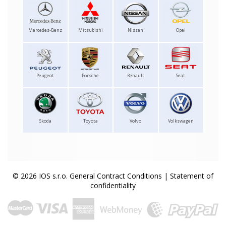
Mercedes-Benz
Mitsubishi
Nissan
Opel
Peugeot
Porsche
Renault
Seat
Skoda
Toyota
Volvo
Volkswagen
© 2026 IOS s.r.o.
General Contract Conditions
|
Statement of
confidentiality