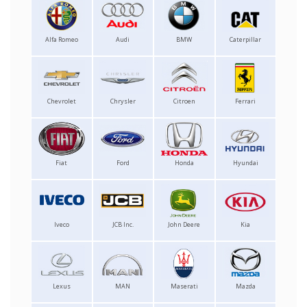
Alfa Romeo
Audi
BMW
Caterpillar
Chevrolet
Chrysler
Citroen
Ferrari
Fiat
Ford
Honda
Hyundai
Iveco
JCB Inc.
John Deere
Kia
Lexus
MAN
Maserati
Mazda