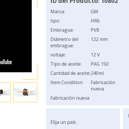
ID del Producto: 10802
Marca:
GM
tipo:
HR6
Embrague:
PV8
Diámetro del
122 mm
embrague:
voltaje:
12 V
Tipo de aceite:
PAG 150
Cantidad de aceite:
240ml
Item Condition:
Fabricación
nueva
Fabricación nueva
Elija un país