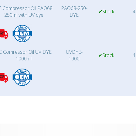
 Compressor Oil PAO68
PAO68-250-
✔Stock
4
250ml with UV dye
DYE
C Comressor Oil UV DYE
UVDYE-
✔Stock
4
1000ml
1000