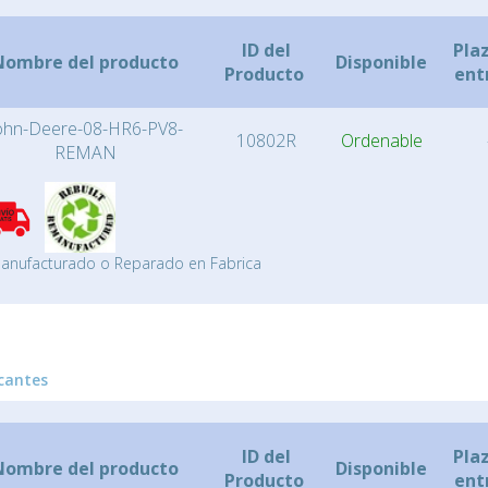
ID del
Pla
Nombre del producto
Disponible
Producto
ent
ohn-Deere-08-HR6-PV8-
10802R
Ordenable
REMAN
anufacturado o Reparado en Fabrica
cantes
ID del
Pla
Nombre del producto
Disponible
Producto
ent