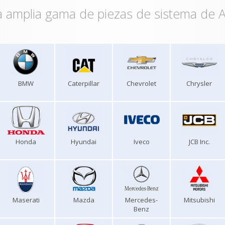
 amplia gama de piezas de sistema de A
BMW
Caterpillar
Chevrolet
Chrysler
Honda
Hyundai
Iveco
JCB Inc.
Maserati
Mazda
Mercedes-
Mitsubishi
Benz