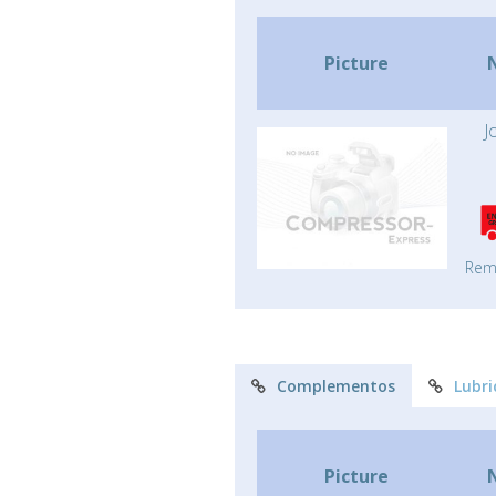
Picture
J
Rem
Complementos
Lubri
Picture