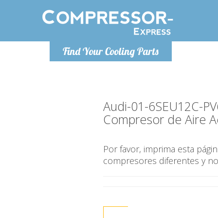
De lunes a viernes de 9:00 a
De lunes a
Find Your Cooling Parts
16:00
Info@compressor-express.es
Info@com
Audi-01-6SEU12C-PV
Compresor de Aire A
Por favor, imprima esta pág
compresores diferentes y n