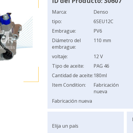
ID del Producto: 30607
Marca:
Denso
tipo:
6SEU12C
Embrague:
PV6
Diámetro del
110 mm
embrague:
voltaje:
12 V
Tipo de aceite:
PAG 46
Cantidad de aceite:
180ml
Item Condition:
Fabricación
nueva
Fabricación nueva
Elija un país