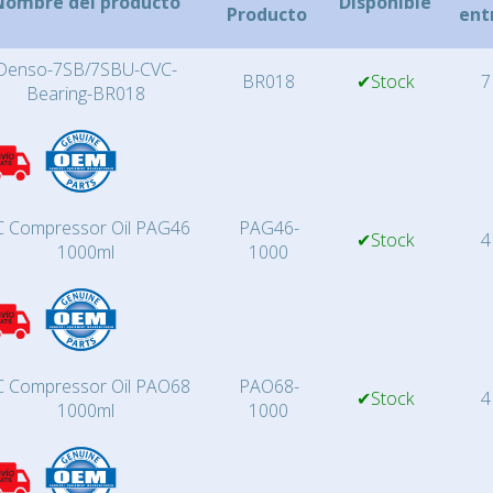
Nombre del producto
Disponible
Producto
ent
Denso-7SB/7SBU-CVC-
BR018
✔Stock
7
Bearing-BR018
 Compressor Oil PAG46
PAG46-
✔Stock
4
1000ml
1000
 Compressor Oil PAO68
PAO68-
✔Stock
4
1000ml
1000