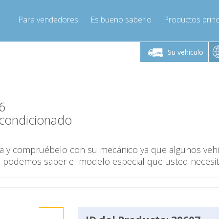
Para vendedores
Es bueno saberlo
Productos princ
 viernes de 9:00 a
De lunes a viernes de 9:00 a
De lunes a 
16:00
16:00
Su vehículo
pressor-express.es
Info@compressor-express.es
Info@comp
6
condicionado
ina y compruébelo con su mecánico ya que algunos veh
o podemos saber el modelo especial que usted necesit