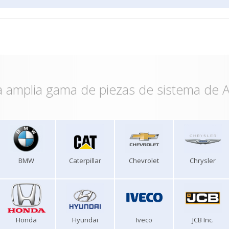
 amplia gama de piezas de sistema de A
BMW
Caterpillar
Chevrolet
Chrysler
Honda
Hyundai
Iveco
JCB Inc.