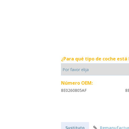
¿Para qué tipo de coche está
Número OEM:
8E0260805AF
8
Sustituto
Remanufactur