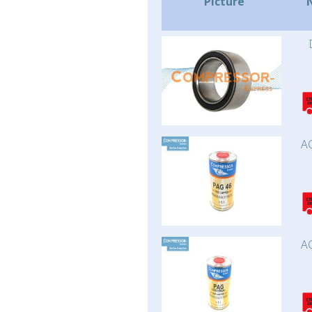
Picture
AC
AC