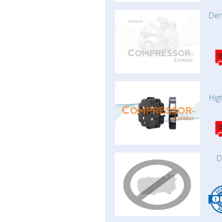
Den
Hig
D