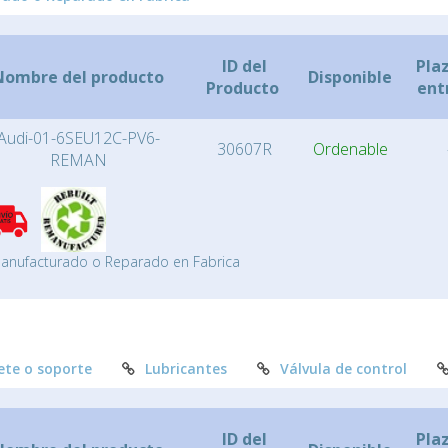
ID del
Pla
Nombre del producto
Disponible
Producto
ent
Audi-01-6SEU12C-PV6-
30607R
Ordenable
REMAN
anufacturado o Reparado en Fabrica
ete o soporte
Lubricantes
Válvula de control
ID del
Pla