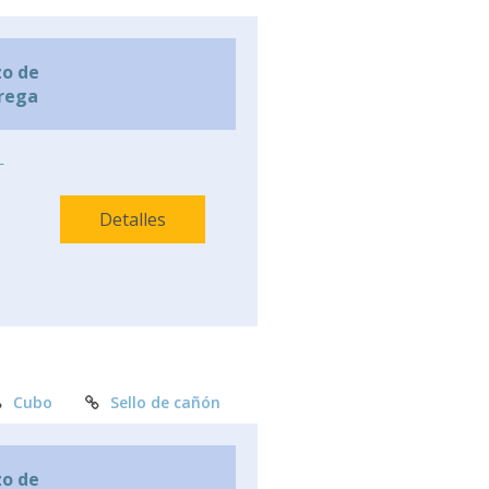
zo de
rega
-
Detalles
Cubo
Sello de cañón
zo de