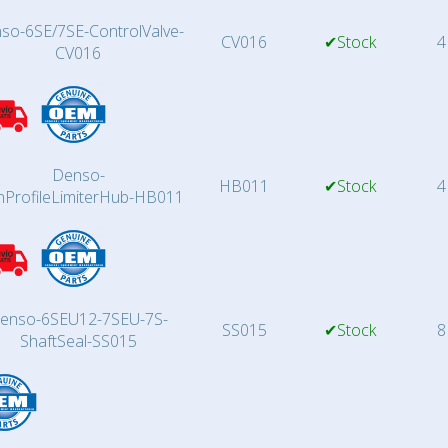
so-6SE/7SE-ControlValve-
CV016
✔Stock
4
CV016
Denso-
HB011
✔Stock
4
hProfileLimiterHub-HB011
enso-6SEU12-7SEU-7S-
SS015
✔Stock
8
ShaftSeal-SS015