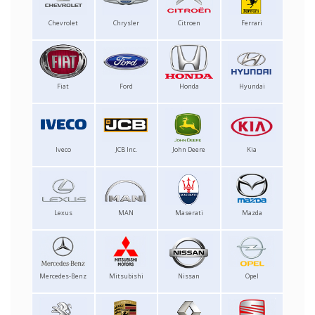
Chevrolet
Chrysler
Citroen
Ferrari
Fiat
Ford
Honda
Hyundai
Iveco
JCB Inc.
John Deere
Kia
Lexus
MAN
Maserati
Mazda
Mercedes-Benz
Mitsubishi
Nissan
Opel