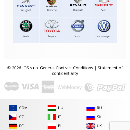
Peugeot
Porsche
Renault
Seat
Skoda
Toyota
Volvo
Volkswagen
© 2026 IOS s.r.o.
General Contract Conditions
|
Statement of
confidentiality
COM
HU
RU
CZ
IT
SK
DE
PL
UK