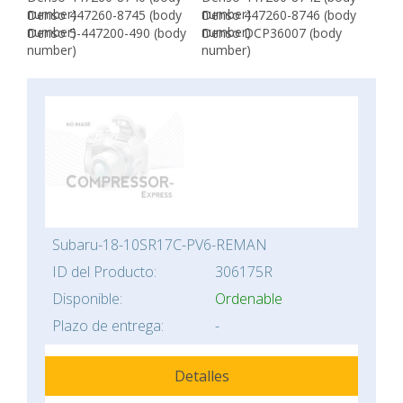
number)
number)
Denso 447260-8745 (body
Denso 447260-8746 (body
number)
number)
Denso 5-447200-490 (body
Denso DCP36007 (body
number)
number)
Subaru-18-10SR17C-PV6-REMAN
ID del Producto:
306175R
Disponible:
Ordenable
Plazo de entrega:
-
Detalles