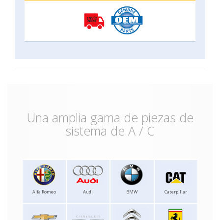
Una amplia gama de piezas de
sistema de A / C
Alfa Romeo
Audi
BMW
Caterpillar