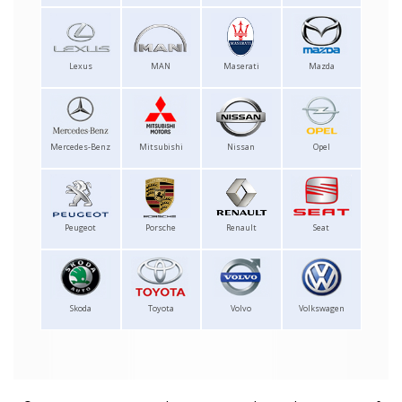
Lexus
MAN
Maserati
Mazda
Mercedes-Benz
Mitsubishi
Nissan
Opel
Peugeot
Porsche
Renault
Seat
Skoda
Toyota
Volvo
Volkswagen