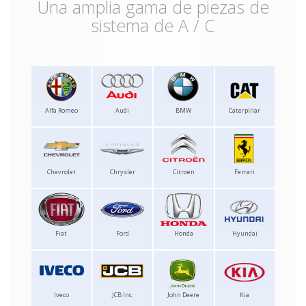
Una amplia gama de piezas de
sistema de A / C
Alfa Romeo
Audi
BMW
Caterpillar
Chevrolet
Chrysler
Citroen
Ferrari
Fiat
Ford
Honda
Hyundai
Iveco
JCB Inc.
John Deere
Kia