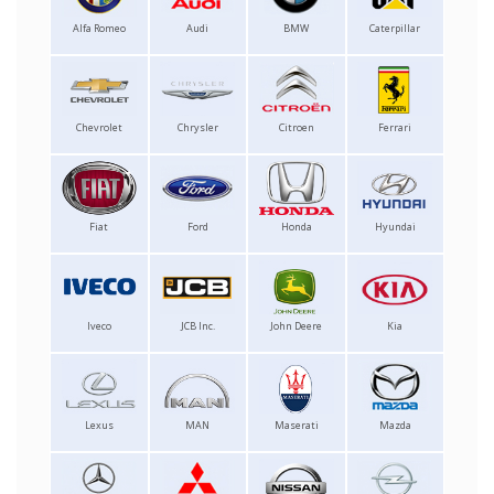
Alfa Romeo
Audi
BMW
Caterpillar
Chevrolet
Chrysler
Citroen
Ferrari
Fiat
Ford
Honda
Hyundai
Iveco
JCB Inc.
John Deere
Kia
Lexus
MAN
Maserati
Mazda