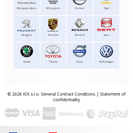
Mercedes-Benz
Mitsubishi
Nissan
Opel
Peugeot
Porsche
Renault
Seat
Skoda
Toyota
Volvo
Volkswagen
© 2026 IOS s.r.o.
General Contract Conditions
|
Statement of
confidentiality