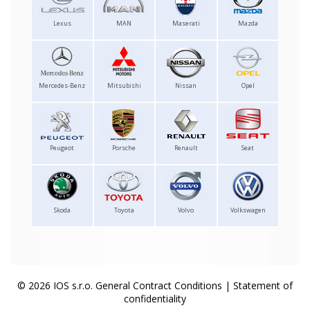
Lexus
MAN
Maserati
Mazda
Mercedes-Benz
Mitsubishi
Nissan
Opel
Peugeot
Porsche
Renault
Seat
Skoda
Toyota
Volvo
Volkswagen
© 2026 IOS s.r.o.
General Contract Conditions
|
Statement of
confidentiality