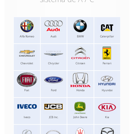
Alfa Romeo
Audi
BMW
Caterpillar
Chevrolet
Chrysler
Citroen
Ferrari
Fiat
Ford
Honda
Hyundai
Iveco
JCB Inc.
John Deere
Kia