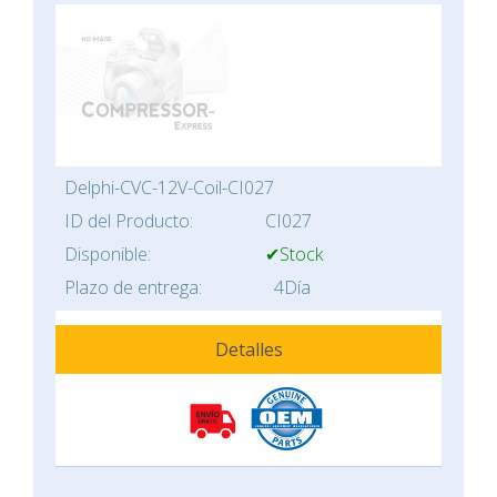
Delphi-CVC-12V-Coil-CI027
ID del Producto:
CI027
Disponible:
✔Stock
Plazo de entrega:
4Día
Detalles