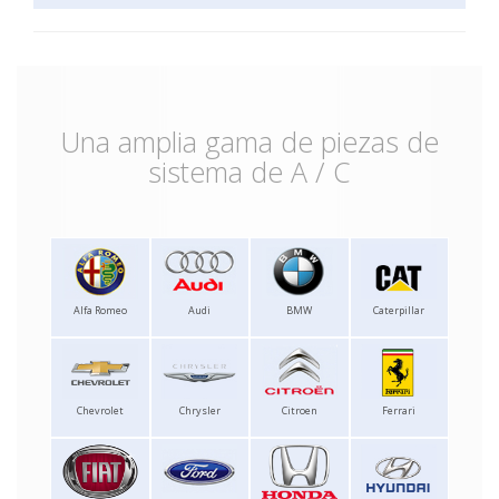
Una amplia gama de piezas de
sistema de A / C
Alfa Romeo
Audi
BMW
Caterpillar
Chevrolet
Chrysler
Citroen
Ferrari