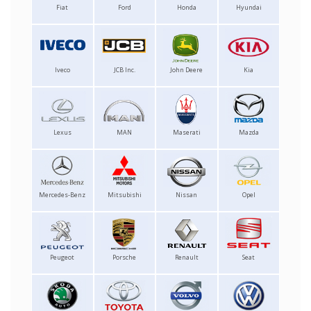
Fiat
Ford
Honda
Hyundai
Iveco
JCB Inc.
John Deere
Kia
Lexus
MAN
Maserati
Mazda
Mercedes-Benz
Mitsubishi
Nissan
Opel
Peugeot
Porsche
Renault
Seat