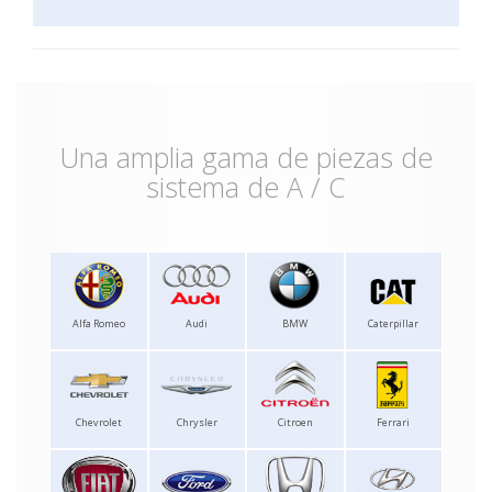
Una amplia gama de piezas de
sistema de A / C
Alfa Romeo
Audi
BMW
Caterpillar
Chevrolet
Chrysler
Citroen
Ferrari