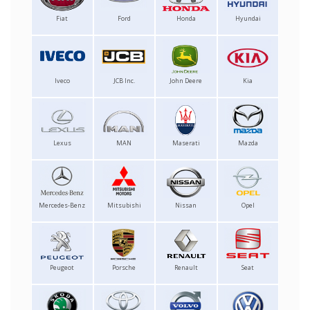
Fiat
Ford
Honda
Hyundai
Iveco
JCB Inc.
John Deere
Kia
Lexus
MAN
Maserati
Mazda
Mercedes-Benz
Mitsubishi
Nissan
Opel
Peugeot
Porsche
Renault
Seat