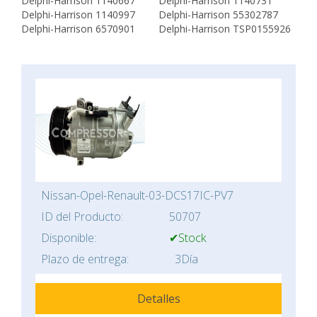
Delphi-Harrison 1140667
Delphi-Harrison 1140731
Delphi-Harrison 1140997
Delphi-Harrison 55302787
Delphi-Harrison 6570901
Delphi-Harrison TSP0155926
Nissan-Opel-Renault-03-DCS17IC-PV7
ID del Producto:
50707
Disponible:
✔Stock
Plazo de entrega:
3Día
Detalles