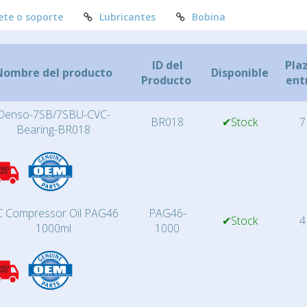
ete o soporte
Lubricantes
Bobina
ID del
Pla
Nombre del producto
Disponible
Producto
ent
Denso-7SB/7SBU-CVC-
BR018
✔Stock
7
Bearing-BR018
 Compressor Oil PAG46
PAG46-
✔Stock
4
1000ml
1000