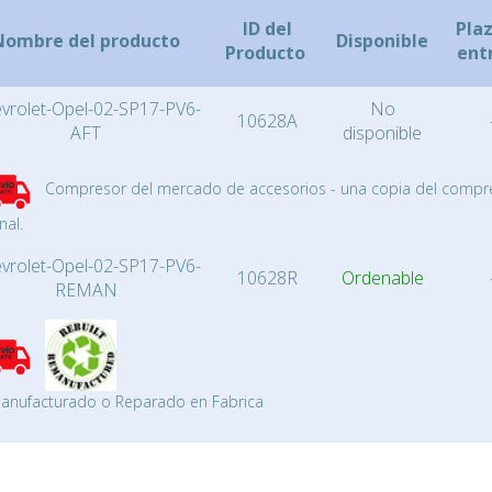
ID del
Pla
Nombre del producto
Disponible
Producto
ent
vrolet-Opel-02-SP17-PV6-
No
10628A
AFT
disponible
Compresor del mercado de accesorios - una copia del compr
nal.
vrolet-Opel-02-SP17-PV6-
10628R
Ordenable
REMAN
anufacturado o Reparado en Fabrica