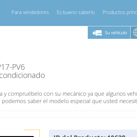
Para vendedores
Es bueno saberlo
Productos princ
 viernes de 9:00 a
De lunes a viernes de 9:00 a
De lunes a 
16:00
16:00
Su vehículo
pressor-express.es
Info@compressor-express.es
Info@comp
P17-PV6
condicionado
ina y compruébelo con su mecánico ya que algunos veh
o podemos saber el modelo especial que usted necesit