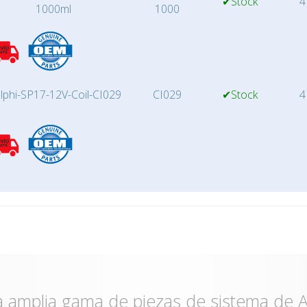
✔Stock
4
1000ml
1000
lphi-SP17-12V-Coil-CI029
CI029
✔Stock
4
 amplia gama de piezas de sistema de A