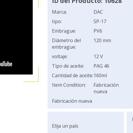
ID del Producto: 10628
Marca:
DAC
tipo:
SP-17
Embrague:
PV6
Diámetro del
120 mm
embrague:
voltaje:
12 V
Tipo de aceite:
PAG 46
Cantidad de aceite:
160ml
Item Condition:
Fabricación
nueva
Fabricación nueva
Elija un país