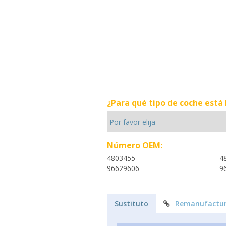
¿Para qué tipo de coche está
Número OEM:
4803455
4
96629606
9
Sustituto
Remanufactur