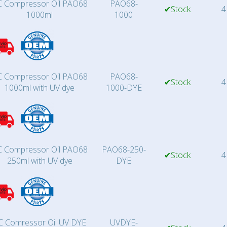
 Compressor Oil PAO68
PAO68-
✔Stock
4
1000ml
1000
 Compressor Oil PAO68
PAO68-
✔Stock
4
1000ml with UV dye
1000-DYE
 Compressor Oil PAO68
PAO68-250-
✔Stock
4
250ml with UV dye
DYE
C Comressor Oil UV DYE
UVDYE-