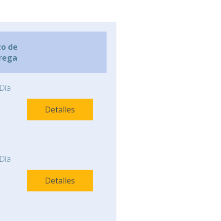
zo de
rega
Día
Detalles
Día
Detalles