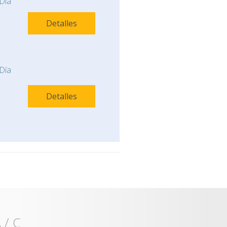
Día
Detalles
Día
Detalles
 / C