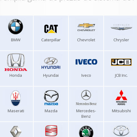
BMW
Caterpillar
Chevrolet
Chrysler
Honda
Hyundai
Iveco
JCB Inc.
Maserati
Mazda
Mercedes-
Mitsubishi
Benz