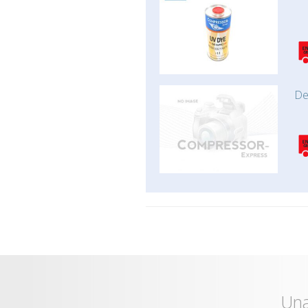
De
Una