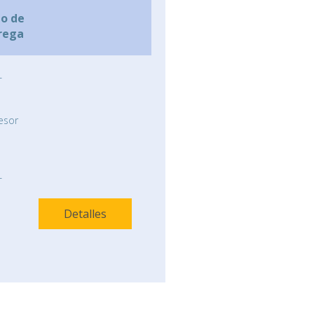
zo de
rega
-
esor
-
Detalles