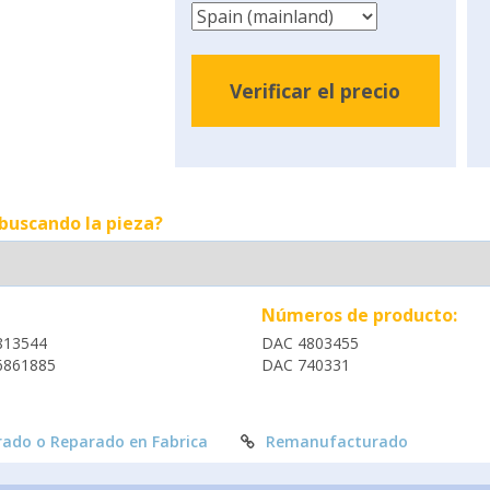
Verificar el precio
 buscando la pieza?
Números de producto:
813544
DAC 4803455
6861885
DAC 740331
ado o Reparado en Fabrica
Remanufacturado