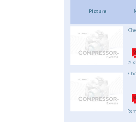
Picture
Che
origi
Che
Rem