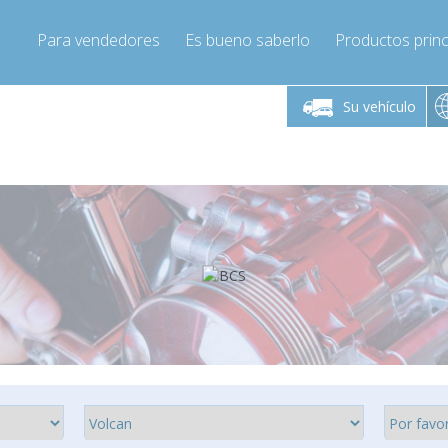
Para vendedores
Es bueno saberlo
Productos princ
 viernes de 9:00 a
De lunes a viernes de 9:00 a
De lunes a 
16:00
16:00
Su vehículo
pressor-express.es
Info@compressor-express.es
Info@comp