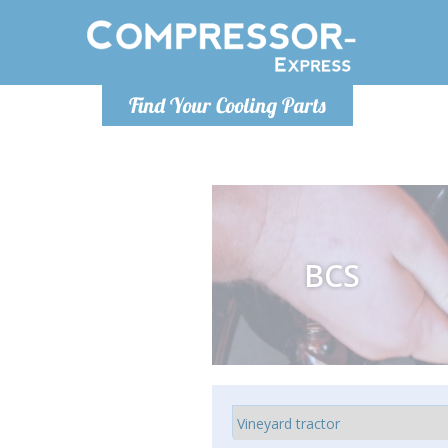
De lunes a
Find Your Cooling Parts
Info@com
BCS